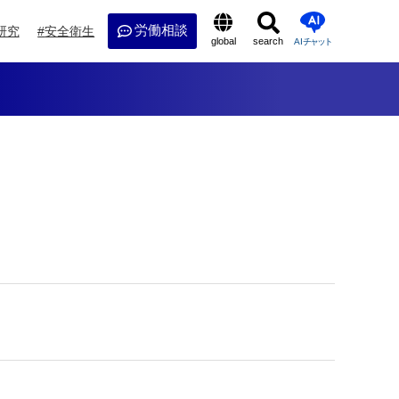
労働相談
研究
安全衛生
global
search
AI
チャット