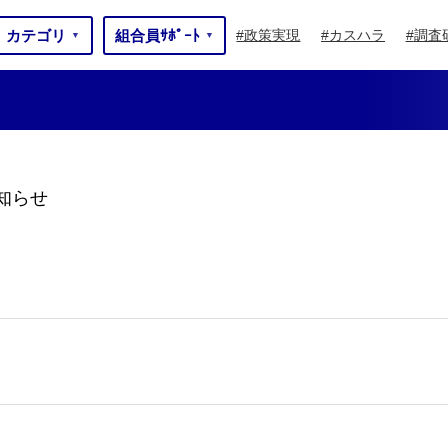
カテゴリ
組合員ｻﾎﾟｰﾄ
政策実現
カスハラ
調査
▼
▼
知らせ