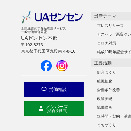
最新テーマ
プレスリリース
全国繊維化学食品流通サービス
一般労働組合同盟
カスハラ（悪質ク
UAゼンセン本部
コロナ対策
〒102-8273
東京都千代田区九段南 4-8-16
結成10周年記念サ
主要活動
組合づくり
組織強化
労働相談
労働条件改善
政策実現
メンバーズ
協働参画
（組合役員用）
短時間・契約・派
まちづくり