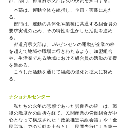
部、部門、都道府県支部は次の役割を担当する。
本部は、運動全体を統括し、企画・実践にあた
る。
部門は、運動の具体化や業種に共通する組合員の
要求実現のため、その特性を生かした活動を進め
る。
都道府県支部は、UAゼンセンの運動が企業の枠
を超えて地域や職場に行きわたるよう、加盟組合
や、生活圏である地域における組合員の活動の支援
を進める。
こうした活動を通じて組織の強化と拡大に努め
る。
ナショナルセンター
私たちの永年の悲願であった労働界の統一は、戦
後の幾度かの曲折を経て、民間産業の労働組合が中
心となって構成された「政策推進労組会議」や「全
民労協」での活動を土台とし、民間先行による統一