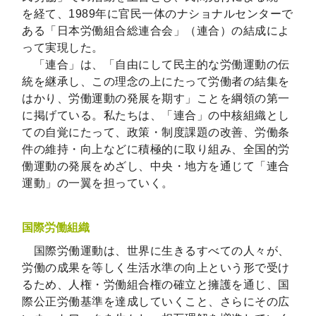
を経て、1989年に官民一体のナショナルセンターで
ある「日本労働組合総連合会」（連合）の結成によ
って実現した。
「連合」は、「自由にして民主的な労働運動の伝
統を継承し、この理念の上にたって労働者の結集を
はかり、労働運動の発展を期す」ことを綱領の第一
に掲げている。私たちは、「連合」の中核組織とし
ての自覚にたって、政策・制度課題の改善、労働条
件の維持・向上などに積極的に取り組み、全国的労
働運動の発展をめざし、中央・地方を通じて「連合
運動」の一翼を担っていく。
国際労働組織
国際労働運動は、世界に生きるすべての人々が、
労働の成果を等しく生活水準の向上という形で受け
るため、人権・労働組合権の確立と擁護を通じ、国
際公正労働基準を達成していくこと、さらにその広