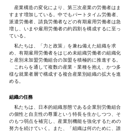
産業構造の変化により、第三次産業の労働者はま
すます増加している。中でもパートタイム労働者、
派遣労働者、請負労働者などの有期雇用労働者は急
増し、いまや雇用労働者の約四割を構成するに至っ
ている。
私たちは、「力と政策」を兼ね備えた組織を求
め、有期雇用労働者をはじめ未組織労働者の組織化
と産別未加盟労働組合の加盟を積極的に推進する。
これらを通して複数の産業・業種を抱え、かつ多
様な就業者層で構成する複合産業別組織の拡大を進
める。
組織の任務
私たちは、日本的組織形態である企業別労働組合
の個性と自主性の尊重という特長を生かしつつ、そ
のもつ弱点を補完し、産業別機能を強化するための
努力を続けていく。また、「組織は何のために、誰