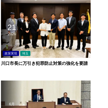
7月
21
2026
政策実現
埼玉
川口市長に万引き犯罪防止対策の強化を要請
6月