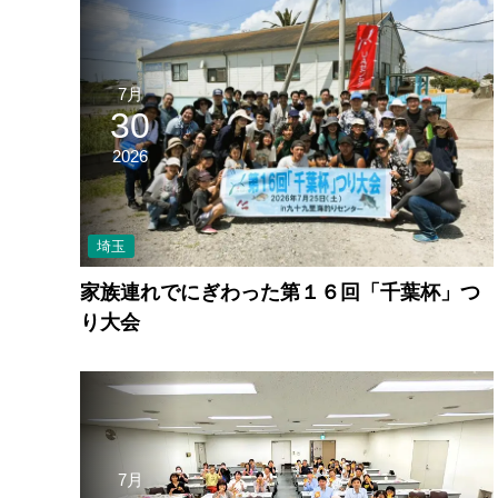
7月
30
2026
埼玉
家族連れでにぎわった第１６回「千葉杯」つ
り大会
7月