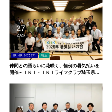
7月
27
2026
IKI･IKIﾗｲﾌｸﾗﾌﾞ
埼玉
仲間との語らいに花咲く、恒例の暑気払いを
開催～ＩＫＩ・ＩＫＩライフクラブ埼玉県支
部～
7月