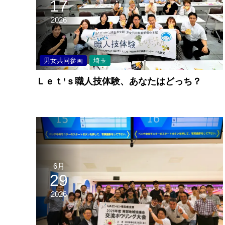
17
2026
男女共同参画
埼玉
Ｌｅｔ’ｓ職人技体験、あなたはどっち？
6月
29
2026