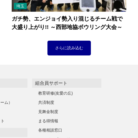
埼玉
ガチ勢、エンジョイ勢入り混じるチーム戦で
大盛り上がり!! ～西部地協ボウリング大会～
さらに読み込む
組合員サポート
教育研修(友愛の丘)
レーム）
共済制度
見舞金制度
イト
まる得情報
各種相談窓口