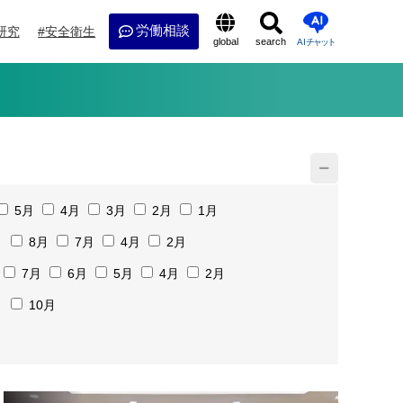
労働相談
研究
安全衛生
global
search
AI
チャット
5月
4月
3月
2月
1月
月
8月
7月
4月
2月
7月
6月
5月
4月
2月
月
10月