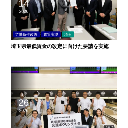
14
2026
労働条件改善
政策実現
埼玉
埼玉県最低賃金の改定に向けた要請を実施
6月
26
2026