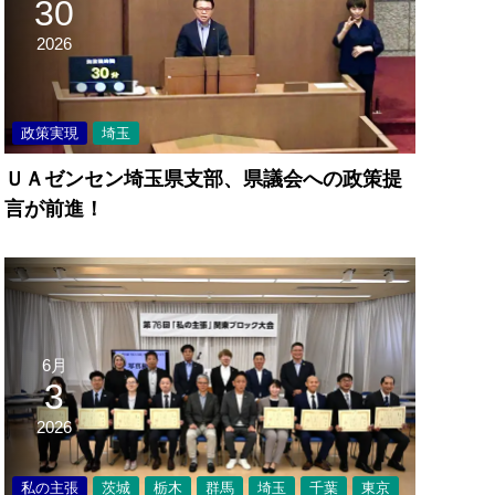
30
2026
政策実現
埼玉
ＵＡゼンセン埼玉県支部、県議会への政策提
言が前進！
6月
3
2026
私の主張
茨城
栃木
群馬
埼玉
千葉
東京