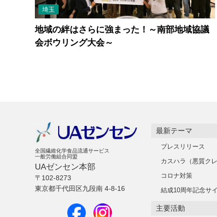
埼玉
地域の絆はさらに強まった！～南部地域協議
会ボウリング大会～
最新テーマ
プレスリリース
全国繊維化学食品流通サービス
一般労働組合同盟
カスハラ（悪質ク
UAゼンセン本部
コロナ対策
〒102-8273
東京都千代田区九段南 4-8-16
結成10周年記念サ
主要活動