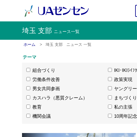
埼玉 支部
ニュース一覧
ホーム
埼玉 支部
ニュース 一覧
テーマ
組合づくり
IKI･IKIﾗｲﾌ
労働条件改善
政策実現
男女共同参画
ヤングリー
カスハラ（悪質クレーム）
まちづくり
教育
私の主張
機関会議
10周年記