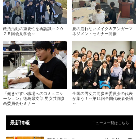
政治活動の重要性を再認識～２０
夏の崩れないメイク＆アンガーマ
２５国会見学会～
ネジメントセミナー開催
『働きやすい職場へのコミュニケ
全国の男女共同参画委員会の代表
ーション』徳島県支部 男女共同参
が集う！～第11回全国代表者会議
画委員会セミナー
～
最新情報
ニュース一覧はこちら