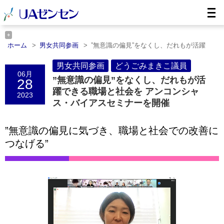
ホーム
男女共同参画
”無意識の偏見”をなくし、だれもが活躍
で……
ホーム
どうごみまきこ議員
男女共同参画
”無意識の偏見”をなくし、だれもが活
どうごみまきこ議員
06月
躍で……
”無意識の偏見”をなくし、だれもが活
28
躍できる職場と社会を アンコンシャ
2023
ス・バイアスセミナーを開催
”無意識の偏見に気づき、職場と社会での改善に
つなげる”