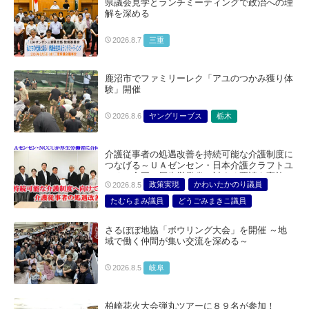
県議会見学とランチミーティングで政治への理
解を深める
三重
2026.8.7
鹿沼市でファミリーレク「アユのつかみ獲り体
験」開催
ヤングリーブス
栃木
2026.8.6
介護従事者の処遇改善を持続可能な介護制度に
つなげる～ＵＡゼンセン・日本介護クラフトユ
ニオン合同で厚生労働省に対する要請を実施～
政策実現
かわいたかのり議員
2026.8.5
たむらまみ議員
どうごみまきこ議員
総合サービス部門
医療・介護・福祉部会
さるぼぼ地協「ボウリング大会」を開催 ～地
域で働く仲間が集い交流を深める～
岐阜
2026.8.5
柏崎花火大会弾丸ツアーに８９名が参加！