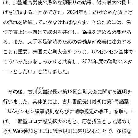
け、加盟組合労使の懸命な頑張りの結果、過去最大の賃上
げを実現することができた。2024年もこの社会的な賃上げ
の流れを継続していかなければならず、そのためには、労
使で賃上げへ向けて課題を共有し、協議を進める必要があ
る。また、人手不足解消のための労働条件改善に注力する
ことも重要。来週の定期大会をつうじ、UAゼンセン全体で
こういった点をしっかりと共有し、2024年度の運動のスタ
ートとしたい」と語りました。
まさる
その後、古川
大
書記長が第12回定期大会に関する説明を
行いました。具体的には、古川書記長は最初に第1号議案
「UAゼンセン議事規則ならびに選挙規定の改正」を取り上
げ、「新型コロナ感染拡大のもと、応急措置として認めて
きたWeb参加を正式に議事規則に盛り込むことで、多様な