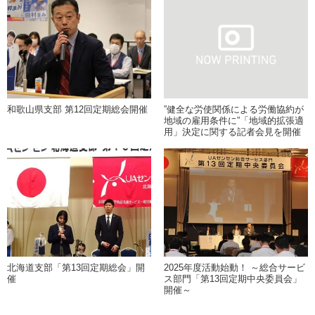
和歌山県支部 第12回定期総会開催
”健全な労使関係による労働協約が
地域の雇用条件に”「地域的拡張適
用」決定に関する記者会見を開催
北海道支部「第13回定期総会」開
2025年度活動始動！ ～総合サービ
催
ス部門「第13回定期中央委員会」
開催～