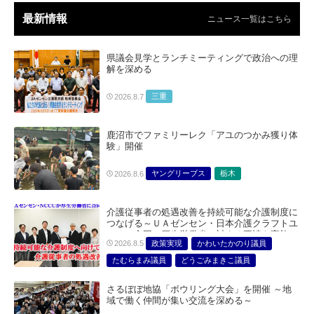
最新情報
ニュース一覧はこちら
県議会見学とランチミーティングで政治への理
解を深める
三重
2026.8.7
鹿沼市でファミリーレク「アユのつかみ獲り体
験」開催
ヤングリーブス
栃木
2026.8.6
介護従事者の処遇改善を持続可能な介護制度に
つなげる～ＵＡゼンセン・日本介護クラフトユ
ニオン合同で厚生労働省に対する要請を実施～
政策実現
かわいたかのり議員
2026.8.5
たむらまみ議員
どうごみまきこ議員
総合サービス部門
医療・介護・福祉部会
さるぼぼ地協「ボウリング大会」を開催 ～地
域で働く仲間が集い交流を深める～