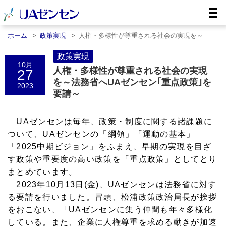
ホーム
政策実現
人権・多様性が尊重される社会の実現を～
法……
政策実現
10月
人権・多様性が尊重される社会の実現
27
を～法務省へUAゼンセン｢重点政策｣を
2023
要請～
UAゼンセンは毎年、政策・制度に関する諸課題に
ついて、UAゼンセンの「綱領」「運動の基本」
「2025中期ビジョン」をふまえ、早期の実現を目ざ
す政策や重要度の高い政策を「重点政策」としてとり
まとめています。
2023年10月13日(金)、UAゼンセンは法務省に対す
る要請を行いました。冒頭、松浦政策政治局長が挨拶
をおこない、「UAゼンセンに集う仲間も年々多様化
している。また、企業に人権尊重を求める動きが加速