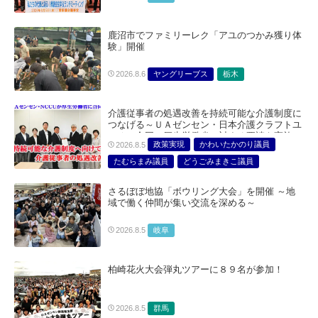
鹿沼市でファミリーレク「アユのつかみ獲り体
験」開催
ヤングリーブス
栃木
2026.8.6
介護従事者の処遇改善を持続可能な介護制度に
つなげる～ＵＡゼンセン・日本介護クラフトユ
ニオン合同で厚生労働省に対する要請を実施～
政策実現
かわいたかのり議員
2026.8.5
たむらまみ議員
どうごみまきこ議員
総合サービス部門
医療・介護・福祉部会
さるぼぼ地協「ボウリング大会」を開催 ～地
域で働く仲間が集い交流を深める～
岐阜
2026.8.5
柏崎花火大会弾丸ツアーに８９名が参加！
群馬
2026.8.5