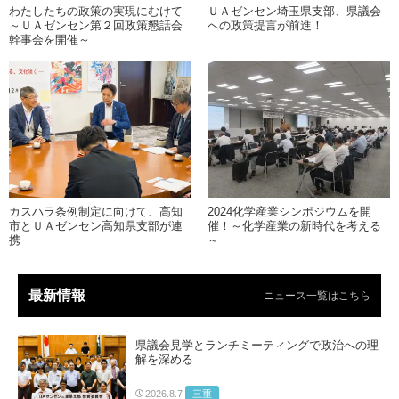
わたしたちの政策の実現にむけて
ＵＡゼンセン埼玉県支部、県議会
～ＵＡゼンセン第２回政策懇話会
への政策提言が前進！
幹事会を開催～
カスハラ条例制定に向けて、高知
2024化学産業シンポジウムを開
市とＵＡゼンセン高知県支部が連
催！～化学産業の新時代を考える
携
～
最新情報
ニュース一覧はこちら
県議会見学とランチミーティングで政治への理
解を深める
三重
2026.8.7