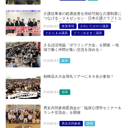
介護従事者の処遇改善を持続可能な介護制度に
つなげる～ＵＡゼンセン・日本介護クラフトユ
ニオン合同で厚生労働省に対する要請を実施～
政策実現
かわいたかのり議員
2026.8.5
たむらまみ議員
どうごみまきこ議員
総合サービス部門
医療・介護・福祉部会
さるぼぼ地協「ボウリング大会」を開催 ～地
域で働く仲間が集い交流を深める～
岐阜
2026.8.5
柏崎花火大会弾丸ツアーに８９名が参加！
群馬
2026.8.5
男女共同参画委員会が「臨床心理学セミナー＆
ランチ交流会」を開催
男女共同参画
静岡
2026.8.4