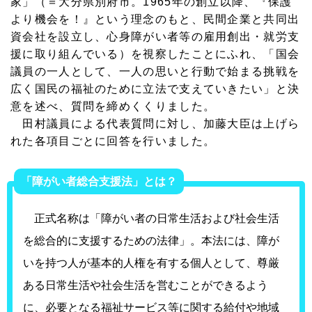
家」（＝大分県別府市。1965年の創立以降、『保護
より機会を！』という理念のもと、民間企業と共同出
資会社を設立し、心身障がい者等の雇用創出・就労支
援に取り組んでいる）を視察したことにふれ、「国会
議員の一人として、一人の思いと行動で始まる挑戦を
広く国民の福祉のために立法で支えていきたい」と決
意を述べ、質問を締めくくりました。
田村議員による代表質問に対し、加藤大臣は上げら
れた各項目ごとに回答を行いました。
「障がい者総合支援法」とは？
正式名称は「障がい者の日常生活および社会生活
を総合的に支援するための法律」。本法には、障が
いを持つ人が基本的人権を有する個人として、尊厳
ある日常生活や社会生活を営むことができるよう
に、必要となる福祉サービス等に関する給付や地域