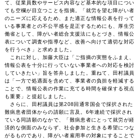
て、従業員数やサービス内容など基本的な項目につい
ても空欄が目立つことを指摘。「就労を望む障がい者
のニーズに応えるため、また適正な情報公表を行って
いる事業者との不公平感を是正するためにも、厚生労
働省として、障がい者総合支援法にもとづき、情報公
表について調査や指導など、改善へ向けて適切な対応
を行うべき」と求めました。
これに対し、加藤大臣は「ご指摘の実態をふまえ、
情報公表を十分に行っていない事業者への対応を検討
していきたい」旨を答弁しました。重ねて、田村議員
は「一方で処遇面を含めて、事業者の負担を軽減する
ことで、情報公表の作業に充てる時間を確保する視点
も重要」と提起しました。
さらに、田村議員は第208回通常国会で採択された
難病患者団体からの請願に言及。6年連続で採択され
ている同請願のなかで、「難病患者にとって就労が経
済的な側面のみならず、社会参加と生きる希望につな
がるものであり、障がい者雇用率の対象にすることで