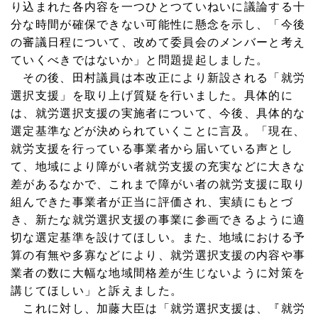
り込まれた各内容を一つひとつていねいに議論する十
分な時間が確保できない可能性に懸念を示し、「今後
の審議日程について、改めて委員会のメンバーと考え
ていくべきではないか」と問題提起しました。
その後、田村議員は本改正により新設される「就労
選択支援」を取り上げ質疑を行いました。具体的に
は、就労選択支援の実施者について、今後、具体的な
選定基準などが決められていくことに言及。「現在、
就労支援を行っている事業者から届いている声とし
て、地域により障がい者就労支援の充実などに大きな
差があるなかで、これまで障がい者の就労支援に取り
組んできた事業者が正当に評価され、実績にもとづ
き、新たな就労選択支援の事業に参画できるように適
切な選定基準を設けてほしい。また、地域における予
算の有無や多寡などにより、就労選択支援の内容や事
業者の数に大幅な地域間格差が生じないように対策を
講じてほしい」と訴えました。
これに対し、加藤大臣は「就労選択支援は、『就労