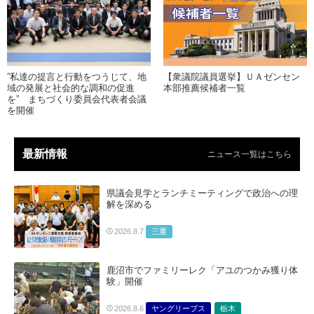
”私達の提言と行動をつうじて、地
【衆議院議員選挙】ＵＡゼンセン
域の発展と社会的な調和の促進
本部推薦候補者一覧
を” まちづくり委員会代表者会議
を開催
最新情報
ニュース一覧はこちら
県議会見学とランチミーティングで政治への理
解を深める
三重
2026.8.7
鹿沼市でファミリーレク「アユのつかみ獲り体
験」開催
ヤングリーブス
栃木
2026.8.6