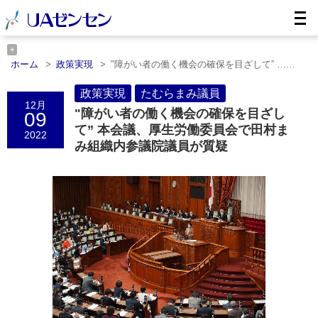
ホーム
政策実現
"障がい者の働く機会の確保を目ざして” ……
ホーム
たむらまみ議員
"障がい者の働く機会の確保を目ざして”
……
政策実現
たむらまみ議員
12月
"障がい者の働く機会の確保を目ざし
09
て” 本会議、厚生労働委員会で田村ま
2022
み組織内参議院議員が質疑