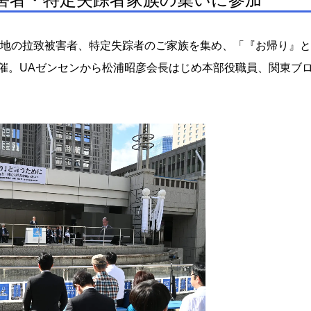
国各地の拉致被害者、特定失踪者のご家族を集め、「『お帰り』
催。UAゼンセンから松浦昭彦会長はじめ本部役職員、関東ブ