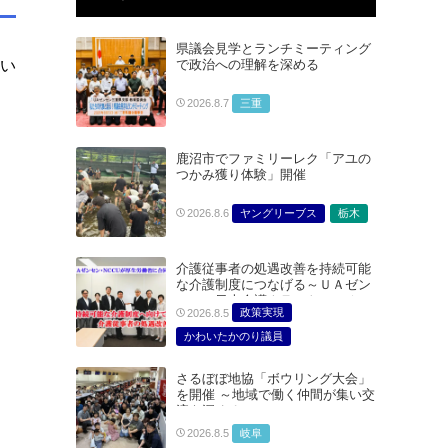
県議会見学とランチミーティング
で政治への理解を深める
とい
ロ
三重
2026.8.7
鹿沼市でファミリーレク「アユの
つかみ獲り体験」開催
ヤングリーブス
栃木
2026.8.6
介護従事者の処遇改善を持続可能
な介護制度につなげる～ＵＡゼン
セン・日本介護クラフトユニオン
政策実現
2026.8.5
合同で厚生労働省に対する要請を
実施～
かわいたかのり議員
たむらまみ議員
さるぼぼ地協「ボウリング大会」
どうごみまきこ議員
を開催 ～地域で働く仲間が集い交
総合サービス部門
流を深める～
医療・介護・福祉部会
岐阜
2026.8.5