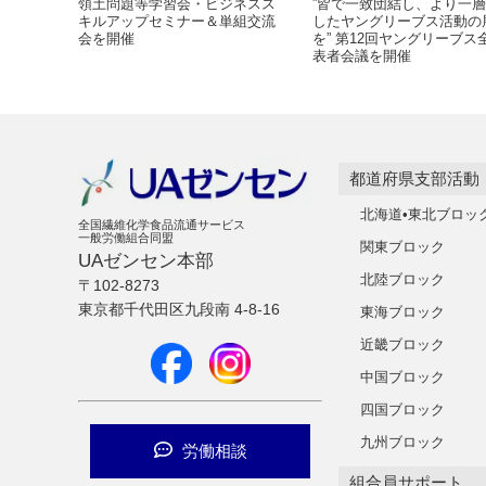
領土問題等学習会・ビジネスス
”皆で一致団結し、より一
キルアップセミナー＆単組交流
したヤングリーブス活動の
会を開催
を” 第12回ヤングリーブス
表者会議を開催
都道府県支部活動
北海道•東北ブロッ
全国繊維化学食品流通サービス
一般労働組合同盟
関東ブロック
UAゼンセン本部
北陸ブロック
〒102-8273
東京都千代田区九段南 4-8-16
東海ブロック
近畿ブロック
中国ブロック
四国ブロック
九州ブロック
労働相談
組合員サポート