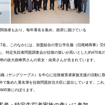
ン関係者もおり、毎年署名を集め、政府に届けている
7名。このなかには、加盟組合の菅公学生服（旧尾崎商事）労
、特定失踪者問題調査会が拉致の疑いが高いとした約470名
OBの故大政峰男さんの長女・由美さんが含まれています。
組織（ヤングリーブス）を中心に拉致被害者家族支援の活動に
内外で集めた署名簿を拉致問題担当大臣に提出しています。これ
945筆にのぼります。
被害者・特定失踪者家族の集いに参加