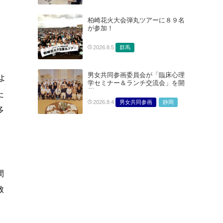
柏崎花火大会弾丸ツアーに８９名
が参加！
群馬
2026.8.5
男女共同参画委員会が「臨床心理
よ
学セミナー＆ランチ交流会」を開
催
た
男女共同参画
静岡
2026.8.4
多
間
致