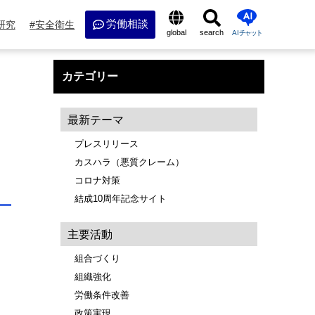
労働相談
研究
安全衛生
global
search
AI
チャット
カテゴリー
最新テーマ
プレスリリース
カスハラ（悪質クレーム）
コロナ対策
結成10周年記念サイト
主要活動
組合づくり
組織強化
労働条件改善
政策実現