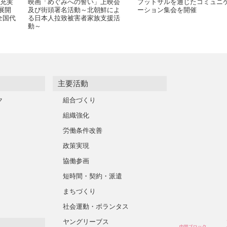
層充実
映画「めぐみへの誓い」上映会
フットサルを通じたコミュニ
展開
及び街頭署名活動～北朝鮮によ
ーション集会を開催
全国代
る日本人拉致被害者家族支援活
動～
主要活動
ク
組合づくり
組織強化
労働条件改善
政策実現
協働参画
短時間・契約・派遣
まちづくり
社会運動・ボランタス
ヤングリーブス