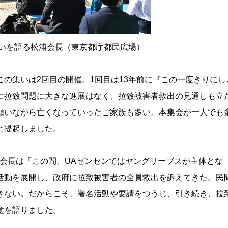
いを語る松浦会長（東京都庁都民広場）
の集いは2回目の開催。1回目は13年前に『この一度きりにし
に拉致問題に大きな進展はなく、拉致被害者救出の見通しも立
願いながら亡くなっていったご家族も多い。本集会が一人でも
と提起しました。
会長は「この間、UAゼンセンではヤングリーブスが主体とな
活動を展開し、政府に拉致被害者の全員救出を訴えてきた。民
きない。だからこそ、署名活動や要請をつうじ、引き続き、拉
意を語りました。