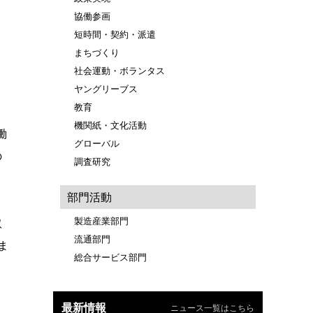
協働参画
短時間・契約・派遣
まちづくり
社会運動・ボランタス
ヤングリーブス
教育
機関紙・文化活動
働
グローバル
の
調査研究
部門活動
製造産業部門
取
流通部門
ま
総合サービス部門
最新情報
ニュース一覧はこちら