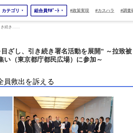
カテゴリ
組合員ｻﾎﾟｰﾄ
政策実現
カスハラ
調査
▼
▼
引き続き……
ざし、引き続き……
を目ざし、引き続き署名活動を展開” ～拉致被
集い（東京都庁都民広場）に参加～
全員救出を訴える