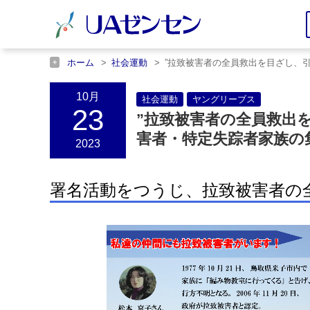
ホーム
社会運動
”拉致被害者の全員救出を目ざし、
ホーム
ヤングリーブス
”拉致被害者の全員救出を目
10月
社会運動
ヤングリーブス
23
”拉致被害者の全員救出
害者・特定失踪者家族の
2023
署名活動をつうじ、拉致被害者の