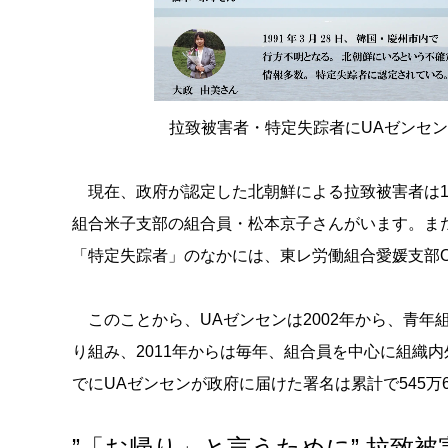
拉致被害者・特定失踪者にUAゼンセ
現在、政府が認定した北朝鮮による拉致被害者は1
組合米子支部の組合員・松本京子さんがいます。また
「特定失踪者」のなかには、東レ労働組合愛媛支部
このことから、UAゼンセンは2002年から、青年
り組み、2011年からは毎年、組合員を中心に組織
でにUAゼンセンが政府に届けた署名は累計で545万6
”「お帰り」と言うために” 拉致