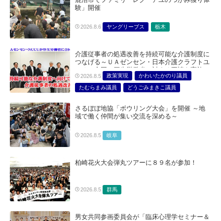
験」開催
ヤングリーブス
栃木
2026.8.6
介護従事者の処遇改善を持続可能な介護制度に
つなげる～ＵＡゼンセン・日本介護クラフトユ
ニオン合同で厚生労働省に対する要請を実施～
政策実現
かわいたかのり議員
2026.8.5
たむらまみ議員
どうごみまきこ議員
総合サービス部門
医療・介護・福祉部会
さるぼぼ地協「ボウリング大会」を開催 ～地
域で働く仲間が集い交流を深める～
岐阜
2026.8.5
柏崎花火大会弾丸ツアーに８９名が参加！
群馬
2026.8.5
男女共同参画委員会が「臨床心理学セミナー＆