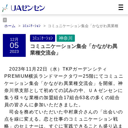
ホーム
ｺﾐｭﾆｹｰｼｮﾝ
コミュニケーション集会「かながわ異業種
交……
ホーム
神奈川
コミュニケーション集会「かながわ異業種交……
ｺﾐｭﾆｹｰｼｮﾝ
神奈川
12月
05
コミュニケーション集会「かながわ異
2023
業種交流会」
2023年11月22日（水）TKPガーデンシティ
PREMIUM横浜ランドマークタワー25階にてコミュニ
ケーション集会「かながわ異業種交流会」を開催。神
奈川県支部として初めての試みの中、ＵＡゼンセンに
集う様々な業種の加盟組合17組合63名の多くの組合
員の皆さんに参加いただきました。
司会を務めていただいた中村康介さんの「出会いの
点を線に変える。恋と仕事のコミュニケーション戦
略」のセミナーは、すぐに実践できることも盛り込ま