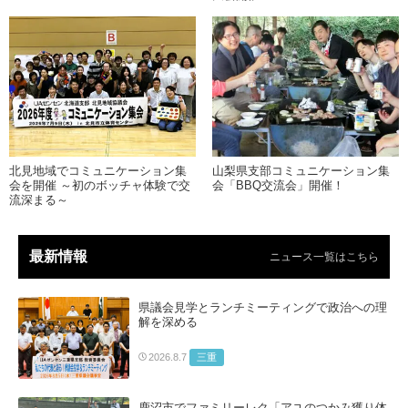
北見地域でコミュニケーション集
山梨県支部コミュニケーション集
会を開催 ～初のボッチャ体験で交
会「BBQ交流会」開催！
流深まる～
最新情報
ニュース一覧はこちら
県議会見学とランチミーティングで政治への理
解を深める
三重
2026.8.7
鹿沼市でファミリーレク「アユのつかみ獲り体