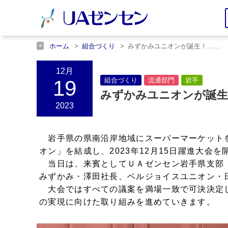
ホーム
組合づくり
みずかみユニオンが誕生！……
ホーム
流通部門
みずかみユニオンが誕生！……
ホーム
岩手
みずかみユニオンが誕生！……
12月
19
組合づくり
流通部門
岩手
みずかみユニオンが誕生
2023
岩手県の県南沿岸地域にスーパーマーケット
オン」を結成し、2023年12月15日躍進大会
当日は、来賓としてＵＡゼンセン岩手県支部
みずかみ・澤田社長、ベルジョイスユニオン・
大会ではすべての議案を満場一致で可決決定
の実現に向けた取り組みを進めていきます。