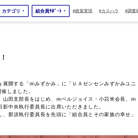
カテゴリ
組合員ｻﾎﾟｰﾄ
政策実現
カスハラ
調査
▼
▼
！
を展開する「㈱みずかみ」に「ＵＡゼンセンみずかみユニ
を開催しました。
 山田支部長をはじめ、㈱ベルジョイス・小苅米会長、㈱
日影中央執行委員長に出席いただきました。
し、那須執行委員長を先頭に「組合員とその家族の幸せ」