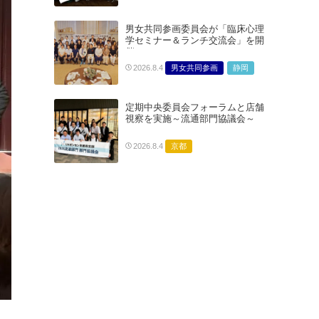
男女共同参画委員会が「臨床心理
学セミナー＆ランチ交流会」を開
催
男女共同参画
静岡
2026.8.4
定期中央委員会フォーラムと店舗
視察を実施～流通部門協議会～
京都
2026.8.4