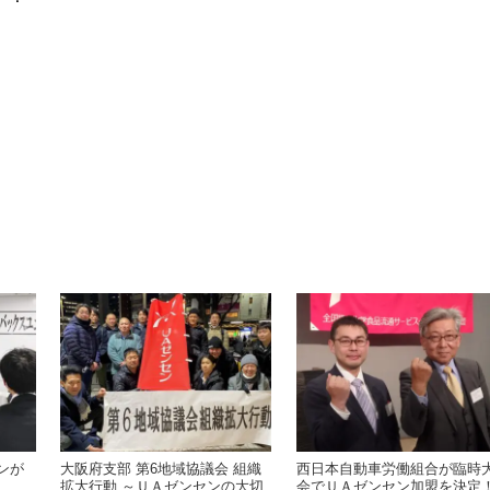
ンが
大阪府支部 第6地域協議会 組織
西日本自動車労働組合が臨時
拡大行動 ～ＵＡゼンセンの大切
会でＵＡゼンセン加盟を決定