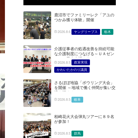
鹿沼市でファミリーレク「アユの
つかみ獲り体験」開催
ヤングリーブス
栃木
2026.8.6
介護従事者の処遇改善を持続可能
な介護制度につなげる～ＵＡゼン
セン・日本介護クラフトユニオン
政策実現
2026.8.5
合同で厚生労働省に対する要請を
実施～
かわいたかのり議員
たむらまみ議員
さるぼぼ地協「ボウリング大会」
どうごみまきこ議員
を開催 ～地域で働く仲間が集い交
総合サービス部門
流を深める～
医療・介護・福祉部会
岐阜
2026.8.5
柏崎花火大会弾丸ツアーに８９名
が参加！
群馬
2026.8.5