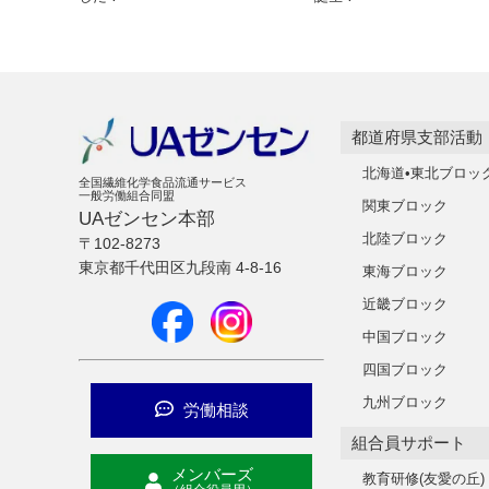
都道府県支部活動
北海道•東北ブロッ
全国繊維化学食品流通サービス
一般労働組合同盟
関東ブロック
UAゼンセン本部
北陸ブロック
〒102-8273
東京都千代田区九段南 4-8-16
東海ブロック
近畿ブロック
中国ブロック
四国ブロック
九州ブロック
労働相談
組合員サポート
メンバーズ
教育研修(友愛の丘)