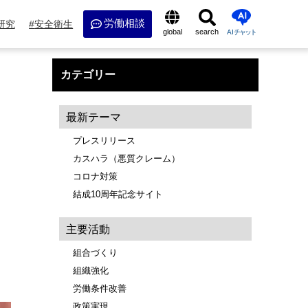
労働相談
研究
安全衛生
global
search
AI
チャット
カテゴリー
最新テーマ
プレスリリース
カスハラ（悪質クレーム）
コロナ対策
結成10周年記念サイト
主要活動
組合づくり
組織強化
労働条件改善
政策実現