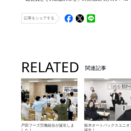
記事をシェアする
RELATED
関連記事
戸田フーズ労働組合が誕生しま
栃木オートバックスユニオ
した！
誕生！