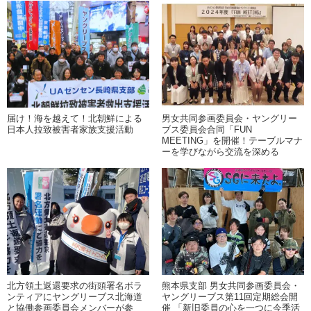
届け！海を越えて！北朝鮮による
男女共同参画委員会・ヤングリー
日本人拉致被害者家族支援活動
ブス委員会合同「FUN
MEETING」を開催！テーブルマナ
ーを学びながら交流を深める
北方領土返還要求の街頭署名ボラ
熊本県支部 男女共同参画委員会・
ンティアにヤングリーブス北海道
ヤングリーブス第11回定期総会開
と協働参画委員会メンバーが参
催 「新旧委員の心を一つに今季活