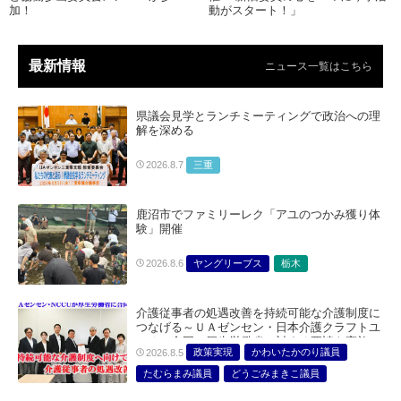
加！
動がスタート！」
最新情報
ニュース一覧はこちら
県議会見学とランチミーティングで政治への理
解を深める
三重
2026.8.7
鹿沼市でファミリーレク「アユのつかみ獲り体
験」開催
ヤングリーブス
栃木
2026.8.6
介護従事者の処遇改善を持続可能な介護制度に
つなげる～ＵＡゼンセン・日本介護クラフトユ
ニオン合同で厚生労働省に対する要請を実施～
政策実現
かわいたかのり議員
2026.8.5
たむらまみ議員
どうごみまきこ議員
総合サービス部門
医療・介護・福祉部会