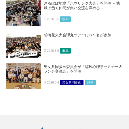
さるぼぼ地協「ボウリング大会」を開催 ～地
域で働く仲間が集い交流を深める～
岐阜
2026.8.5
柏崎花火大会弾丸ツアーに８９名が参加！
群馬
2026.8.5
男女共同参画委員会が「臨床心理学セミナー＆
ランチ交流会」を開催
男女共同参画
静岡
2026.8.4