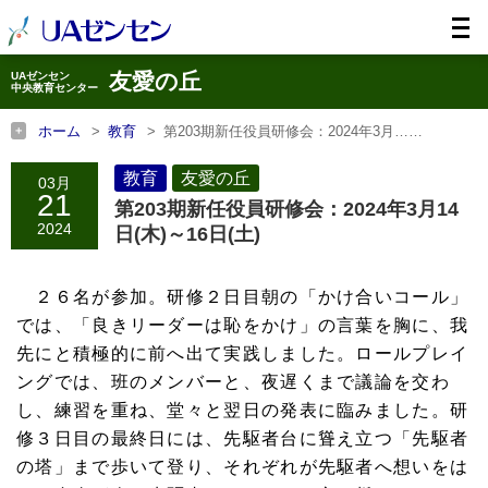
友愛の丘
UAゼンセン
中央教育センター
ホーム
教育
第203期新任役員研修会：2024年3月……
ホーム
友愛の丘
第203期新任役員研修会：2024年3月……
教育
友愛の丘
03月
21
第203期新任役員研修会：2024年3月14
2024
日(木)～16日(土)
２６名が参加。研修２日目朝の「かけ合いコール」
では、「良きリーダーは恥をかけ」の言葉を胸に、我
先にと積極的に前へ出て実践しました。ロールプレイ
ングでは、班のメンバーと、夜遅くまで議論を交わ
し、練習を重ね、堂々と翌日の発表に臨みました。研
修３日目の最終日には、先駆者台に聳え立つ「先駆者
の塔」まで歩いて登り、それぞれが先駆者へ想いをは