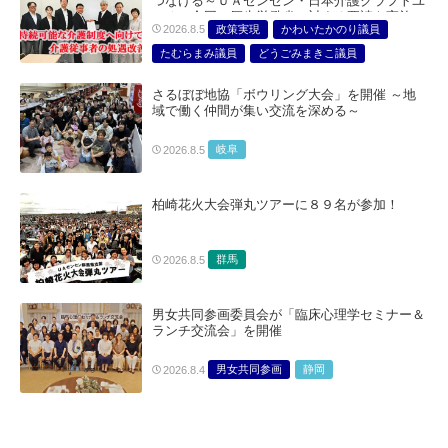
つなげる～ＵＡゼンセン・日本介護クラフトユ
ニオン合同で厚生労働省に対する要請を実施～
政策実現
かわいたかのり議員
2026.8.5
たむらまみ議員
どうごみまきこ議員
総合サービス部門
医療・介護・福祉部会
さるぼぼ地協「ボウリング大会」を開催 ～地
域で働く仲間が集い交流を深める～
岐阜
2026.8.5
柏崎花火大会弾丸ツアーに８９名が参加！
群馬
2026.8.5
男女共同参画委員会が「臨床心理学セミナー＆
ランチ交流会」を開催
男女共同参画
静岡
2026.8.4