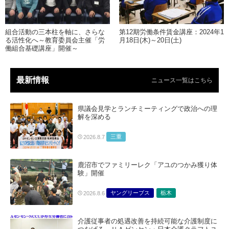
組合活動の三本柱を軸に、さらな
第12期労働条件賃金講座：2024年1
る活性化へ～教育委員会主催「労
月18日(木)～20日(土)
働組合基礎講座」開催～
最新情報
ニュース一覧はこちら
県議会見学とランチミーティングで政治への理
解を深める
三重
2026.8.7
鹿沼市でファミリーレク「アユのつかみ獲り体
験」開催
ヤングリーブス
栃木
2026.8.6
介護従事者の処遇改善を持続可能な介護制度に