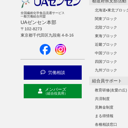
都道府県支部活動
北海道•東北ブロッ
全国繊維化学食品流通サービス
一般労働組合同盟
関東ブロック
UAゼンセン本部
北陸ブロック
〒102-8273
東京都千代田区九段南 4-8-16
東海ブロック
近畿ブロック
中国ブロック
四国ブロック
九州ブロック
労働相談
組合員サポート
メンバーズ
教育研修(友愛の丘)
（組合役員用）
共済制度
見舞金制度
まる得情報
各種相談窓口