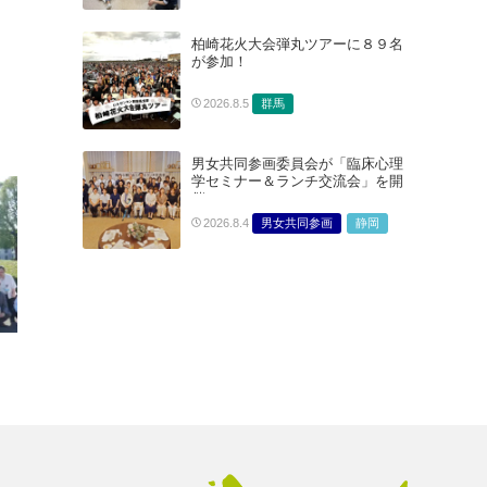
柏崎花火大会弾丸ツアーに８９名
が参加！
群馬
2026.8.5
男女共同参画委員会が「臨床心理
学セミナー＆ランチ交流会」を開
催
男女共同参画
静岡
2026.8.4