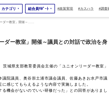
カテゴリ
組合員ｻﾎﾟｰﾄ
政策実現
カスハラ
調査
▼
▼
ーダー教室」開催～……
催～……
催～……
ーダー教室」開催～議員との対話で政治を身
て、茨城県支部教育委員会主催の「ユニオンリーダー教室」
参議院議員、奥谷
崇
土浦市議会議員、佐藤あきお水戸市議
近に感じてもらえるような内容で実施しました。
する機会がないのでいい研修だった」との回答がありまし