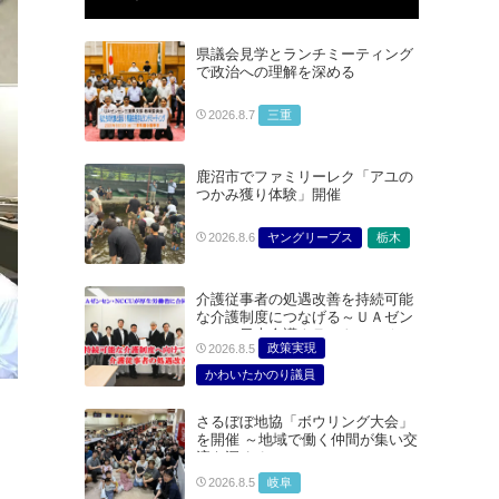
県議会見学とランチミーティング
で政治への理解を深める
三重
2026.8.7
鹿沼市でファミリーレク「アユの
つかみ獲り体験」開催
ヤングリーブス
栃木
2026.8.6
介護従事者の処遇改善を持続可能
な介護制度につなげる～ＵＡゼン
セン・日本介護クラフトユニオン
政策実現
2026.8.5
合同で厚生労働省に対する要請を
実施～
かわいたかのり議員
たむらまみ議員
さるぼぼ地協「ボウリング大会」
どうごみまきこ議員
を開催 ～地域で働く仲間が集い交
総合サービス部門
流を深める～
医療・介護・福祉部会
岐阜
2026.8.5