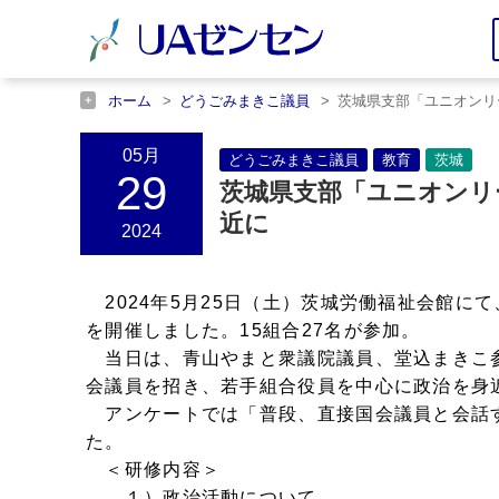
ホーム
どうごみまきこ議員
茨城県支部「ユニオンリ
ホーム
教育
茨城県支部「ユニオンリーダー教室」開
ホーム
茨城
茨城県支部「ユニオンリーダー教室」開
05月
どうごみまきこ議員
教育
茨城
29
茨城県支部「ユニオンリ
近に
2024
2024年5月25日（土）茨城労働福祉会館に
を開催しました。15組合27名が参加。
当日は、青山やまと衆議院議員、堂込まきこ
会議員を招き、若手組合役員を中心に政治を身
アンケートでは「普段、直接国会議員と会話
た。
＜研修内容＞
１）政治活動について