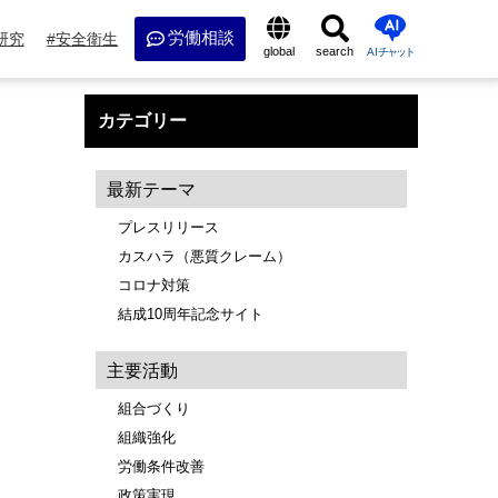
労働相談
研究
安全衛生
global
search
AI
チャット
カテゴリー
最新テーマ
プレスリリース
カスハラ（悪質クレーム）
コロナ対策
結成10周年記念サイト
主要活動
組合づくり
組織強化
労働条件改善
政策実現