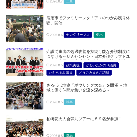
三重
2026.8.7
鹿沼市でファミリーレク「アユのつかみ獲り体
験」開催
ヤングリーブス
栃木
2026.8.6
介護従事者の処遇改善を持続可能な介護制度に
つなげる～ＵＡゼンセン・日本介護クラフトユ
ニオン合同で厚生労働省に対する要請を実施～
政策実現
かわいたかのり議員
2026.8.5
たむらまみ議員
どうごみまきこ議員
総合サービス部門
医療・介護・福祉部会
さるぼぼ地協「ボウリング大会」を開催 ～地
域で働く仲間が集い交流を深める～
岐阜
2026.8.5
柏崎花火大会弾丸ツアーに８９名が参加！
群馬
2026.8.5