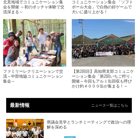
北見地域でコミュニケーション集
コミュニケーション集会 「ソフト
会を開催 ～初のボッチャ体験で交
ボール大会」で白熱の好ゲームで
流深まる～
大いに盛り上がる！
ファミリーレクリエーションで交
【第2回目】高知県支部コミュニケ
流～中部地協コミュニケーション
ーション集会「第2回いちご狩り」
集会～
開催～今回もアルミ缶回収も呼び
かけ約４０００缶が集まる！～
最新情報
ニュース一覧はこちら
県議会見学とランチミーティングで政治への理
解を深める