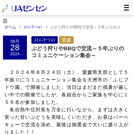
ホーム
ｺﾐｭﾆｹｰｼｮﾝ
ぶどう狩りやBBQで交流～５年ぶりのコ
ミ……
ホーム
愛媛
ぶどう狩りやBBQで交流～５年ぶりのコミ……
ｺﾐｭﾆｹｰｼｮﾝ
愛媛
08月
28
ぶどう狩りやBBQで交流～５年ぶりの
2024
コミュニケーション集会～
２０２４年８月２４日（土）、愛媛県支部として５
年振りにコミュニケーション集会を大洲市の「ふじブ
ドウ園」で開催しました。当日はまだまだ残暑が厳し
い中での開催でしたが、各組合からご家族を中心に１
５６名が参加しました。
各自熱中症対策を万全に行いながら、まずは大きく
実った甘いぶどうを美味しくいただき、お昼はバーベ
キューで交流を深め、最後は抽選会で大いに盛り上が
りました！！