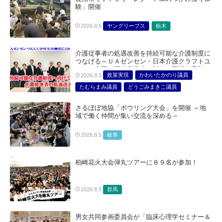
験」開催
ヤングリーブス
栃木
2026.8.6
介護従事者の処遇改善を持続可能な介護制度に
つなげる～ＵＡゼンセン・日本介護クラフトユ
ニオン合同で厚生労働省に対する要請を実施～
政策実現
かわいたかのり議員
2026.8.5
たむらまみ議員
どうごみまきこ議員
総合サービス部門
医療・介護・福祉部会
さるぼぼ地協「ボウリング大会」を開催 ～地
域で働く仲間が集い交流を深める～
岐阜
2026.8.5
柏崎花火大会弾丸ツアーに８９名が参加！
群馬
2026.8.5
男女共同参画委員会が「臨床心理学セミナー＆