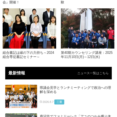
会』開催！
験
組合書記は縁の下の力持ち～2024
第40期カウンセリング講座：2025
組合専従書記セミナー～
年11月10日(月)～12日(水)
最新情報
ニュース一覧はこちら
県議会見学とランチミーティングで政治への理
解を深める
三重
2026.8.7
鹿沼市でファミリーレク「アユのつかみ獲り体