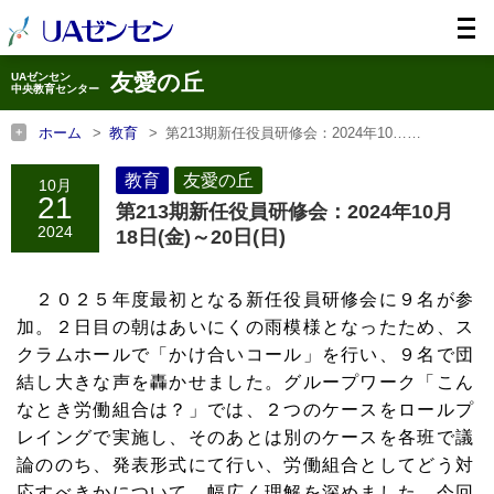
友愛の丘
UAゼンセン
中央教育センター
ホーム
教育
第213期新任役員研修会：2024年10……
ホーム
友愛の丘
第213期新任役員研修会：2024年10……
教育
友愛の丘
10月
21
第213期新任役員研修会：2024年10月
2024
18日(金)～20日(日)
２０２５年度最初となる新任役員研修会に９名が参
加。２日目の朝はあいにくの雨模様となったため、ス
クラムホールで「かけ合いコール」を行い、９名で団
結し大きな声を轟かせました。グループワーク「こん
なとき労働組合は？」では、２つのケースをロールプ
レイングで実施し、そのあとは別のケースを各班で議
論ののち、発表形式にて行い、労働組合としてどう対
応すべきかについて、幅広く理解を深めました。今回