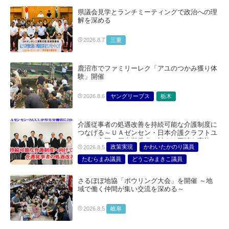
県議会見学とランチミーティングで政治への理
解を深める
三重
2026.8.7
鹿沼市でファミリーレク「アユのつかみ獲り体
験」開催
ヤングリーブス
栃木
2026.8.6
介護従事者の処遇改善を持続可能な介護制度に
つなげる～ＵＡゼンセン・日本介護クラフトユ
ニオン合同で厚生労働省に対する要請を実施～
政策実現
かわいたかのり議員
2026.8.5
たむらまみ議員
どうごみまきこ議員
総合サービス部門
医療・介護・福祉部会
さるぼぼ地協「ボウリング大会」を開催 ～地
域で働く仲間が集い交流を深める～
岐阜
2026.8.5