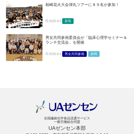
柏崎花火大会弾丸ツアーに８９名が参加！
群馬
2026.8.5
男女共同参画委員会が「臨床心理学セミナー＆
ランチ交流会」を開催
男女共同参画
静岡
2026.8.4
全国繊維化学食品流通サービス
一般労働組合同盟
UAゼンセン本部