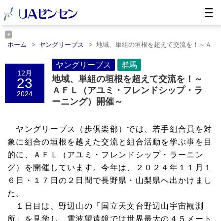
ホーム
ヤングリーブス
地域、単組の垣根を超えて交流を！～Ａ
ＦＬ……
ホーム
群馬
ヤングリーブス
地域、単組の垣根を超えて交流を！～ＡＦＬ……
群馬
12月
地域、単組の垣根を超えて交流を！～
23
ＡＦＬ（アユミ・フレンドシップ・ラ
2024
ーニング）開催～
ヤングリーブス（歩倶楽部）では、若手組合員を対
象に組合の垣根を越えた交流と組合活動を学ぶ事を目
的に、ＡＦＬ（アユミ・フレンドシップ・ラーニン
グ）を開催しています。
今年は、２０２４年１１月１
６日・１７日の２日間で長野県・山梨県へ出かけまし
た。
１日目は、野辺山の「国立天文台野辺山宇宙観測
所」を見学し、電波望遠鏡では世界最大の４５メート