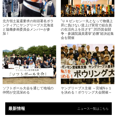
北方領土返還要求の街頭署名ボラ
”ＵＡゼンセン一丸となって物価上
ンティアにヤングリーブス北海道
昇に負けない賃上げ実現で組合員
と協働参画委員会メンバーが参
の生活向上を目ざす” 2025賃金闘
加！
争・参議院議員選挙”必勝”総決起集
会を開催
ソフトボール大会を通じて地域の
ヤングリーブス主催 ～宮城Nｏ１
仲間が交流深める
を決める！ボウリング大会開催～
最新情報
ニュース一覧はこちら