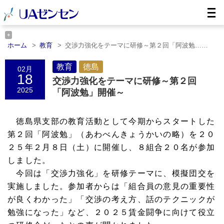
ホーム
教育
交渉力強化をテーマに研修～第２回「阿波勉……
ホーム
徳島
交渉力強化をテーマに研修～第２回「阿波勉……
教育
徳島
02月
18
交渉力強化をテーマに研修～第２回
2025
「阿波勉」開催～
徳島県支部の教育活動として今期からスタートした
第２回「阿波勉」（あわべんきょうかいの略）を２０
２５年２月８日（土）に開催し、８組合２０名が参加
しました。
今回は「交渉力強化」を研修テーマに、模擬団交を
実施しました。
参加者からは「組合員の意見の重要性
が良くわかった」「交渉の考え方、話のテクニックが
勉強になった」など、２０２５賃金闘争に向けて役立