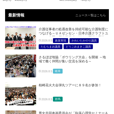
最新情報
ニュース一覧はこちら
介護従事者の処遇改善を持続可能な介護制度に
つなげる～ＵＡゼンセン・日本介護クラフトユ
ニオン合同で厚生労働省に対する要請を実施～
政策実現
かわいたかのり議員
2026.8.5
たむらまみ議員
どうごみまきこ議員
総合サービス部門
医療・介護・福祉部会
さるぼぼ地協「ボウリング大会」を開催 ～地
域で働く仲間が集い交流を深める～
岐阜
2026.8.5
柏崎花火大会弾丸ツアーに８９名が参加！
群馬
2026.8.5
男女共同参画委員会が「臨床心理学セミナー＆