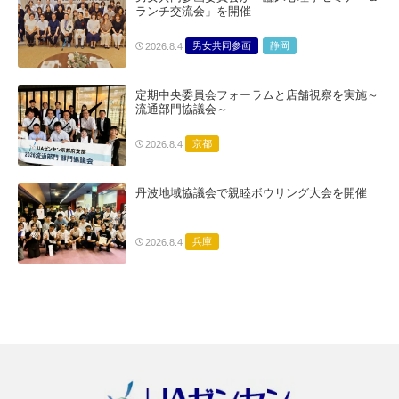
ランチ交流会」を開催
男女共同参画
静岡
2026.8.4
定期中央委員会フォーラムと店舗視察を実施～
流通部門協議会～
京都
2026.8.4
丹波地域協議会で親睦ボウリング大会を開催
兵庫
2026.8.4