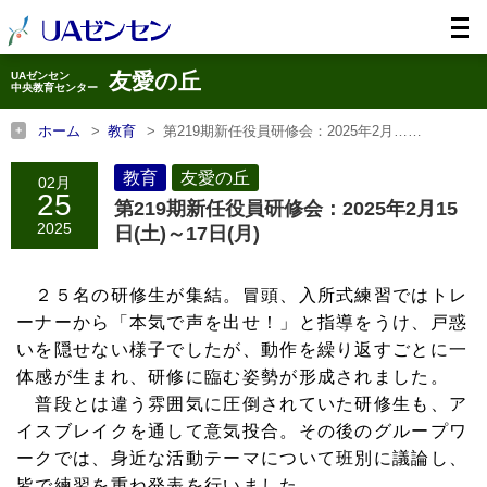
友愛の丘
UAゼンセン
中央教育センター
ホーム
教育
第219期新任役員研修会：2025年2月……
ホーム
友愛の丘
第219期新任役員研修会：2025年2月……
教育
友愛の丘
02月
25
第219期新任役員研修会：2025年2月15
2025
日(土)～17日(月)
２５名の研修生が集結。冒頭、入所式練習ではトレ
ーナーから「本気で声を出せ！」と指導をうけ、戸惑
いを隠せない様子でしたが、動作を繰り返すごとに一
体感が生まれ、研修に臨む姿勢が形成されました。
普段とは違う雰囲気に圧倒されていた研修生も、ア
イスブレイクを通して意気投合。その後のグループワ
ークでは、身近な活動テーマについて班別に議論し、
皆で練習を重ね発表を行いました。