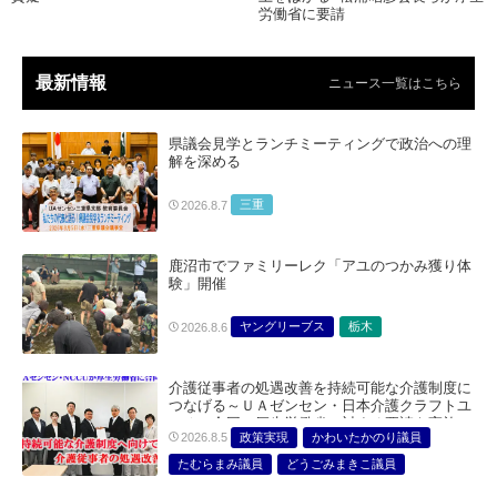
労働省に要請
最新情報
ニュース一覧はこちら
県議会見学とランチミーティングで政治への理
解を深める
三重
2026.8.7
鹿沼市でファミリーレク「アユのつかみ獲り体
験」開催
ヤングリーブス
栃木
2026.8.6
介護従事者の処遇改善を持続可能な介護制度に
つなげる～ＵＡゼンセン・日本介護クラフトユ
ニオン合同で厚生労働省に対する要請を実施～
政策実現
かわいたかのり議員
2026.8.5
たむらまみ議員
どうごみまきこ議員
総合サービス部門
医療・介護・福祉部会