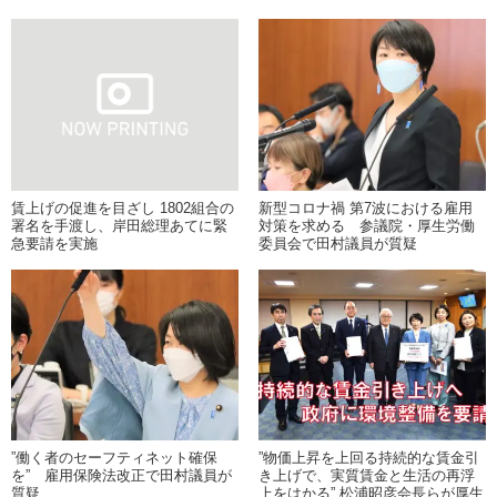
賃上げの促進を目ざし 1802組合の
新型コロナ禍 第7波における雇用
署名を手渡し、岸田総理あてに緊
対策を求める 参議院・厚生労働
急要請を実施
委員会で田村議員が質疑
”働く者のセーフティネット確保
”物価上昇を上回る持続的な賃金引
を” 雇用保険法改正で田村議員が
き上げで、実質賃金と生活の再浮
質疑
上をはかる” 松浦昭彦会長らが厚生