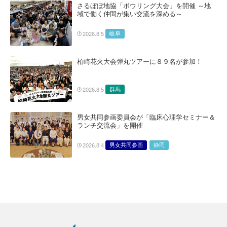
さるぼぼ地協「ボウリング大会」を開催 ～地
域で働く仲間が集い交流を深める～
岐阜
2026.8.5
柏崎花火大会弾丸ツアーに８９名が参加！
群馬
2026.8.5
男女共同参画委員会が「臨床心理学セミナー＆
ランチ交流会」を開催
男女共同参画
静岡
2026.8.4