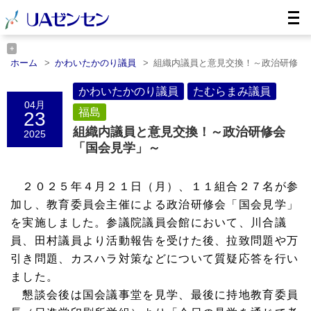
ホーム
かわいたかのり議員
組織内議員と意見交換！～政治研修
会「国会……
ホーム
たむらまみ議員
かわいたかのり議員
組織内議員と意見交換！～政治研修会
たむらまみ議員
「国会……
04月
福島
23
ホーム
福島
組織内議員と意見交換！～政治研修会「国会……
組織内議員と意見交換！～政治研修会
2025
「国会見学」～
２０２５年４月２１日（月）、１１組合２７名が参
加し、教育委員会主催による政治研修会「国会見学」
を実施しました。
参議院議員会館において、川合議
員、田村議員より活動報告を受けた後、拉致問題や万
引き問題、カスハラ対策などについて質疑応答を行い
ました。
懇談会後は国会議事堂を見学、最後に持地教育委員