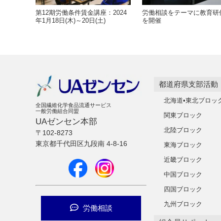
第12期労働条件賃金講座：2024
労働相談をテーマに教育研
年1月18日(木)～20日(土)
を開催
都道府県支部活動
北海道•東北ブロッ
全国繊維化学食品流通サービス
一般労働組合同盟
関東ブロック
UAゼンセン本部
北陸ブロック
〒102-8273
東京都千代田区九段南 4-8-16
東海ブロック
近畿ブロック
中国ブロック
四国ブロック
九州ブロック
労働相談