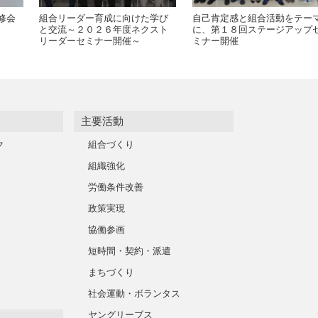
修会
組合リーダー育成に向けた学び
自己肯定感と組合活動をテー
と交流～２０２６年度ネクスト
に、第１８回ステージアップ
リーダーセミナー開催～
ミナー開催
主要活動
ク
組合づくり
組織強化
労働条件改善
政策実現
協働参画
短時間・契約・派遣
まちづくり
社会運動・ボランタス
ヤングリーブス