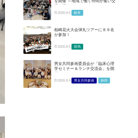
を開催 ～地域で働く仲間が集い交
総合サービス部門
流を深める～
医療・介護・福祉部会
岐阜
2026.8.5
柏崎花火大会弾丸ツアーに８９名
が参加！
群馬
2026.8.5
男女共同参画委員会が「臨床心理
学セミナー＆ランチ交流会」を開
催
男女共同参画
静岡
2026.8.4