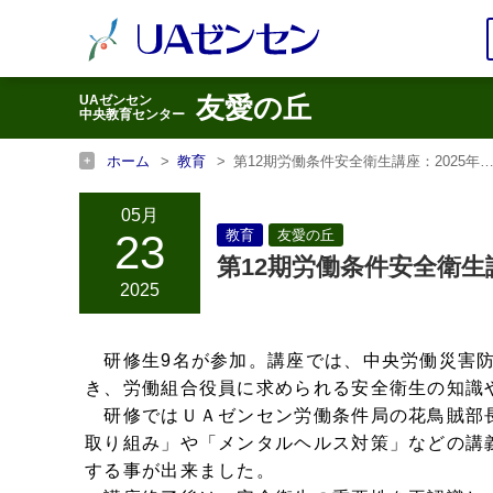
友愛の丘
UAゼンセン
中央教育センター
ホーム
教育
第12期労働条件安全衛生講座：2025年
ホーム
友愛の丘
第12期労働条件安全衛生講座：202
05月
23
教育
友愛の丘
第12期労働条件安全衛生講座
2025
研修生9名が参加。講座では、中央労働災害防
き、労働組合役員に求められる安全衛生の知識
研修ではＵＡゼンセン労働条件局の花鳥賊部
取り組み」や「メンタルヘルス対策」などの講
する事が出来ました。