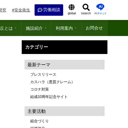
労働相談
研究
安全衛生
global
search
AI
チャット
お問合せ
丘とは
施設紹介
利用案内
▼
▼
▼
カテゴリー
最新テーマ
プレスリリース
カスハラ（悪質クレーム）
コロナ対策
結成10周年記念サイト
主要活動
組合づくり