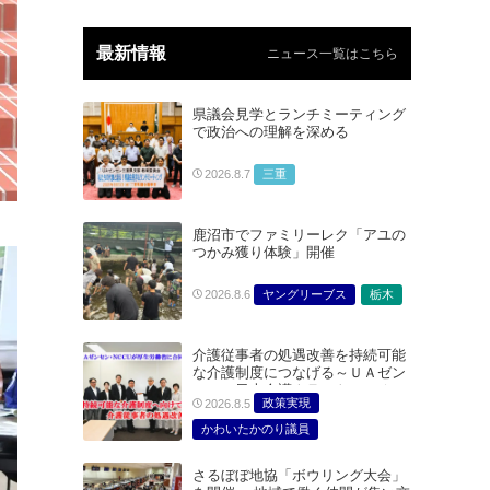
最新情報
ニュース一覧はこちら
県議会見学とランチミーティング
で政治への理解を深める
三重
2026.8.7
鹿沼市でファミリーレク「アユの
つかみ獲り体験」開催
ヤングリーブス
栃木
2026.8.6
介護従事者の処遇改善を持続可能
な介護制度につなげる～ＵＡゼン
セン・日本介護クラフトユニオン
政策実現
2026.8.5
合同で厚生労働省に対する要請を
実施～
かわいたかのり議員
たむらまみ議員
さるぼぼ地協「ボウリング大会」
どうごみまきこ議員