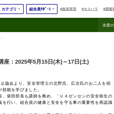
カテゴリ
組合員ｻﾎﾟｰﾄ
政策実現
カスハラ
調査
▼
▼
友愛の
……
5年……
：2025年5月15日(木)～17日(土)
止協会より、安全管理士の北野氏、広次氏のお二人を招
や技能を学びました。
長、柴田部長も講師を務め、「ＵＡゼンセンの安全衛生の
義を行い、組合員の健康と安全を守る事の重要性を再認識