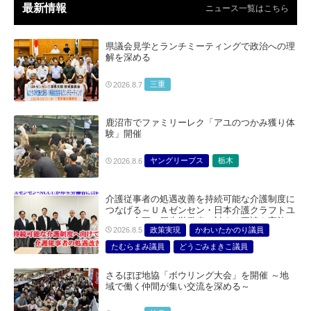
最新情報
ニュース一覧はこちら
県議会見学とランチミーティングで政治への理
解を深める
三重
2026.8.7
鹿沼市でファミリーレク「アユのつかみ獲り体
験」開催
ヤングリーブス
栃木
2026.8.6
介護従事者の処遇改善を持続可能な介護制度に
つなげる～ＵＡゼンセン・日本介護クラフトユ
ニオン合同で厚生労働省に対する要請を実施～
政策実現
かわいたかのり議員
2026.8.5
たむらまみ議員
どうごみまきこ議員
総合サービス部門
医療・介護・福祉部会
さるぼぼ地協「ボウリング大会」を開催 ～地
域で働く仲間が集い交流を深める～