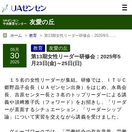
友愛の丘
UAゼンセン
中央教育センター
ホーム
教育
第13期女性リーダー研修会：2025年5……
ホーム
友愛の丘
第13期女性リーダー研修会：2025年5……
教育
友愛の丘
05月
30
第13期女性リーダー研修会：2025年5
2025
月23日(金)～25日(日)
１５名の女性リーダーが集結。研修では、ＩＴＵＣ
郷野晶子会長（ＵＡゼンセン出身）をはじめ、永島会
長、吉原センター長と３名のトップリーダーによる講
義や須﨑雅子氏（フォワード）をお招きし、「リーダ
ーが直面するシチュエーション」「リーダーシップ
論」について実習を交えながら講義を受けました。
グループワークでは、「労働組合の存在意義、労働