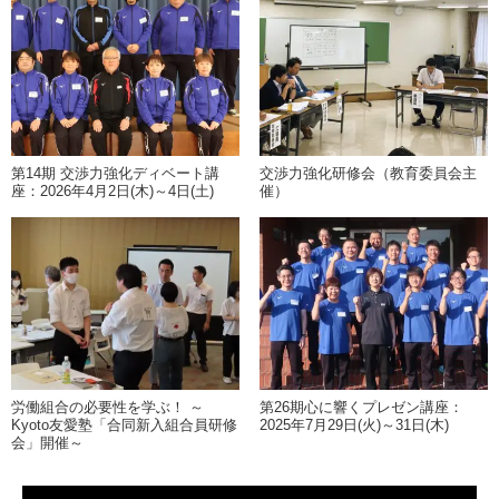
第14期 交渉力強化ディベート講
交渉力強化研修会（教育委員会主
座：2026年4月2日(木)～4日(土)
催）
労働組合の必要性を学ぶ！ ～
第26期心に響くプレゼン講座：
Kyoto友愛塾「合同新入組合員研修
2025年7月29日(火)～31日(木)
会」開催～