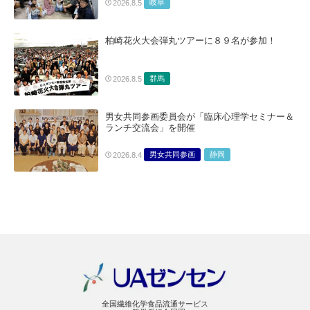
岐阜
2026.8.5
柏崎花火大会弾丸ツアーに８９名が参加！
群馬
2026.8.5
男女共同参画委員会が「臨床心理学セミナー＆
ランチ交流会」を開催
男女共同参画
静岡
2026.8.4
全国繊維化学食品流通サービス