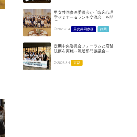
男女共同参画委員会が「臨床心理
学セミナー＆ランチ交流会」を開
催
男女共同参画
静岡
2026.8.4
定期中央委員会フォーラムと店舗
視察を実施～流通部門協議会～
京都
2026.8.4