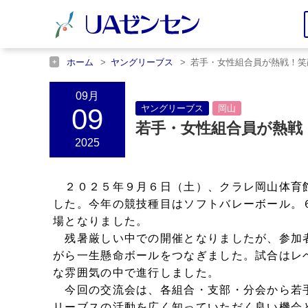
ホーム
ヤングリーブス
若手・女性組合員が熱戦！笑
ホーム
岡山
若手・女性組合員が熱戦！笑顔と汗が輝
09月
09
ヤングリーブス
岡山
若手・女性組合員が熱戦
2025
２０２５年９月６日（土）、クラレ岡山体育
した。今年の競技種目はソフトバレーボール。
場となりました。
残暑厳しい中での開催となりましたが、参加
がら一生懸命ボールをつなぎました。試合はレ
な雰囲気の中で進行しました。
今回の交流会は、各組合・支部・分会から若
リーブスの活動を広く知っていただく良い機会