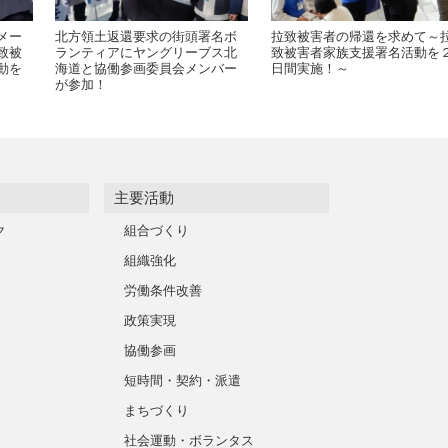
メー
北方領土返還要求の街頭署名ボ
拉致被害者の帰還を求めて～
致被
ランティアにヤングリーブス北
致被害者家族支援署名活動を
動を
海道と協働参画委員会メンバー
日間実施！～
が参加！
主要活動
ク
組合づくり
組織強化
労働条件改善
政策実現
協働参画
短時間・契約・派遣
まちづくり
社会運動・ボランタス