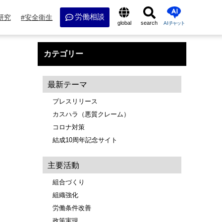
労働相談
研究
安全衛生
global
search
AI
チャット
カテゴリー
最新テーマ
プレスリリース
カスハラ（悪質クレーム）
コロナ対策
結成10周年記念サイト
主要活動
組合づくり
組織強化
労働条件改善
政策実現