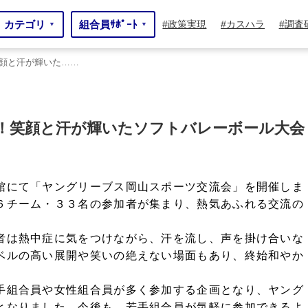
カテゴリ
組合員ｻﾎﾟｰﾄ
政策実現
カスハラ
調査
▼
▼
顔と汗が輝いた……
いた……
！笑顔と汗が輝いたソフトバレーボール大会
館にて「ヤングリーブス岡山スポーツ交流会」を開催しま
６チーム・３３名の参加者が集まり、熱気あふれる交流の
者は熱中症に気をつけながら、汗を流し、声を掛け合いな
ベルの高い展開や笑いの絶えない場面もあり、終始和やか
手組合員や女性組合員が多く参加する企画となり、ヤング
となりました。今後も、若手組合員が気軽に参加できるよ