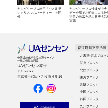
ヤングリーブス岩手「ひと足早
ヤングリーブス沖縄が中央
いクリスマスパーティー」を開
デー会場で北朝鮮による拉
催
害者の救出を求める署名活
実施
都道府県支部活動
北海道•東北ブロッ
全国繊維化学食品流通サービス
一般労働組合同盟
関東ブロック
UAゼンセン本部
北陸ブロック
〒102-8273
東京都千代田区九段南 4-8-16
東海ブロック
近畿ブロック
中国ブロック
四国ブロック
九州ブロック
労働相談