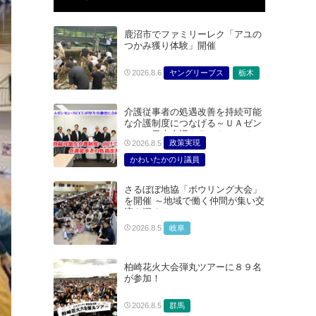
鹿沼市でファミリーレク「アユの
つかみ獲り体験」開催
ヤングリーブス
栃木
2026.8.6
介護従事者の処遇改善を持続可能
な介護制度につなげる～ＵＡゼン
セン・日本介護クラフトユニオン
政策実現
2026.8.5
合同で厚生労働省に対する要請を
実施～
かわいたかのり議員
たむらまみ議員
さるぼぼ地協「ボウリング大会」
どうごみまきこ議員
を開催 ～地域で働く仲間が集い交
総合サービス部門
流を深める～
医療・介護・福祉部会
岐阜
2026.8.5
柏崎花火大会弾丸ツアーに８９名
が参加！
群馬
2026.8.5