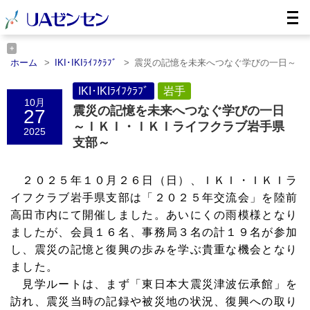
ホーム
IKI･IKIﾗｲﾌｸﾗﾌﾞ
震災の記憶を未来へつなぐ学びの一日～
ＩＫ……
ホーム
岩手
IKI･IKIﾗｲﾌｸﾗﾌﾞ
震災の記憶を未来へつなぐ学びの一日～ＩＫ……
岩手
10月
震災の記憶を未来へつなぐ学びの一日
27
～ＩＫＩ・ＩＫＩライフクラブ岩手県
2025
支部～
２０２５年１０月２６日（日）、ＩＫＩ・ＩＫＩラ
イフクラブ岩手県支部は「２０２５年交流会」を陸前
高田市内にて開催しました。あいにくの雨模様となり
ましたが、会員１６名、事務局３名の計１９名が参加
し、震災の記憶と復興の歩みを学ぶ貴重な機会となり
ました。
見学ルートは、まず「東日本大震災津波伝承館」を
訪れ、震災当時の記録や被災地の状況、復興への取り