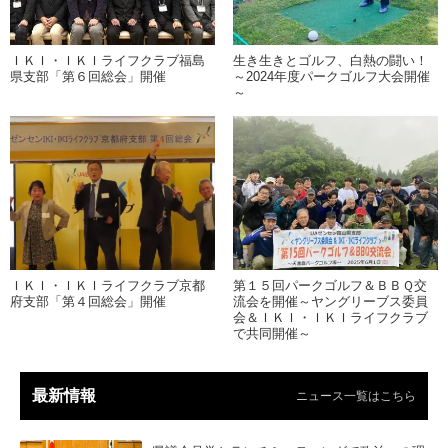
ＩＫＩ・ＩＫＩライフクラブ福島
生き生きとゴルフ、白熱の闘い！
県支部「第６回総会」開催
～2024年度パークゴルフ大会開催
～
ＩＫＩ・ＩＫＩライフクラブ京都
第１５回パークゴルフ＆ＢＢＱ交
府支部「第４回総会」開催
流会を開催～ヤングリーブス委員
会＆ＩＫＩ・ＩＫＩライフクラブ
で共同開催～
最新情報
ニュース一覧はこちら