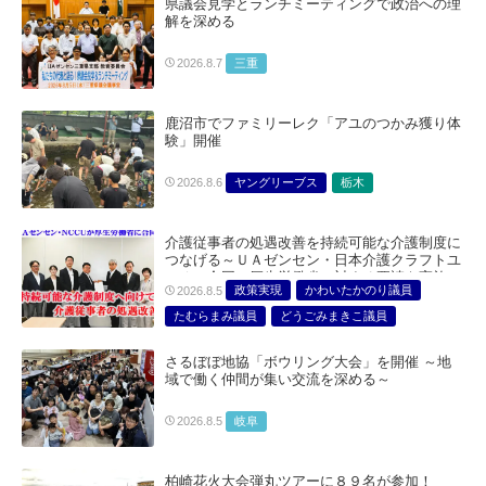
県議会見学とランチミーティングで政治への理
解を深める
三重
2026.8.7
鹿沼市でファミリーレク「アユのつかみ獲り体
験」開催
ヤングリーブス
栃木
2026.8.6
介護従事者の処遇改善を持続可能な介護制度に
つなげる～ＵＡゼンセン・日本介護クラフトユ
ニオン合同で厚生労働省に対する要請を実施～
政策実現
かわいたかのり議員
2026.8.5
たむらまみ議員
どうごみまきこ議員
総合サービス部門
医療・介護・福祉部会
さるぼぼ地協「ボウリング大会」を開催 ～地
域で働く仲間が集い交流を深める～
岐阜
2026.8.5
柏崎花火大会弾丸ツアーに８９名が参加！