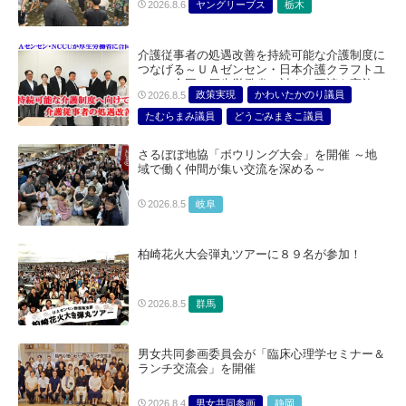
ヤングリーブス
栃木
2026.8.6
介護従事者の処遇改善を持続可能な介護制度に
つなげる～ＵＡゼンセン・日本介護クラフトユ
ニオン合同で厚生労働省に対する要請を実施～
政策実現
かわいたかのり議員
2026.8.5
たむらまみ議員
どうごみまきこ議員
総合サービス部門
医療・介護・福祉部会
さるぼぼ地協「ボウリング大会」を開催 ～地
域で働く仲間が集い交流を深める～
岐阜
2026.8.5
柏崎花火大会弾丸ツアーに８９名が参加！
群馬
2026.8.5
男女共同参画委員会が「臨床心理学セミナー＆
ランチ交流会」を開催
男女共同参画
静岡
2026.8.4