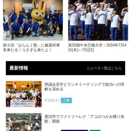
第６回「おらんく塾」に榛葉幹事
第55期中央労働大学：2024年7月4
長来たる！うさぎも来たよ！
日(木)～7日(日)
最新情報
ニュース一覧はこちら
県議会見学とランチミーティングで政治への理
解を深める
三重
2026.8.7
鹿沼市でファミリーレク「アユのつかみ獲り体
験」開催