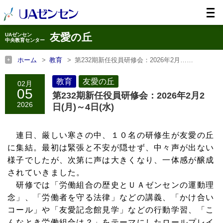
友愛の丘
UAゼンセン
中央教育センター
ホーム
教育
第232期新任役員研修会：2026年2月……
ホーム
友愛の丘
第232期新任役員研修会：2026年2月……
教育
友愛の丘
02月
05
第232期新任役員研修会：2026年2月2
2026
日(月)～4日(水)
連日、厳しい寒さの中、１０名の研修生が友愛の丘
に集結。最初は緊張と不安が隠せず、中々声が出ない
様子でしたが、次第に声は大きくなり、一体感が醸成
されていきました。
研修では「労働組合の歴史とＵＡゼンセンの運動理
念」、「労働者を守る法律」などの講義、「かけ合い
コール」や「友愛記念館見学」などの行動学習、「こ
んなとき労働組合は？」をテーマにしたロールプレイ