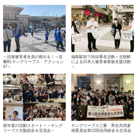
～拉致被害者全員の救出を！～近
福島駅前で街頭署名活動～北朝鮮
畿BLヤングリーブス・アクション
による日本人被害者家族支援活動
47～
～
新年度の活動スタート！～ヤング
ヤングリーブス三重・男女共同参
リーブス大阪総会＆交流会～
画委員会第12回合同総会＆交流会