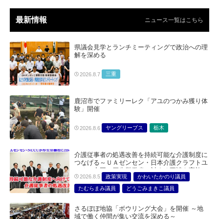
最新情報
ニュース一覧はこちら
県議会見学とランチミーティングで政治への理
解を深める
三重
2026.8.7
鹿沼市でファミリーレク「アユのつかみ獲り体
験」開催
ヤングリーブス
栃木
2026.8.6
介護従事者の処遇改善を持続可能な介護制度に
つなげる～ＵＡゼンセン・日本介護クラフトユ
ニオン合同で厚生労働省に対する要請を実施～
政策実現
かわいたかのり議員
2026.8.5
たむらまみ議員
どうごみまきこ議員
総合サービス部門
医療・介護・福祉部会
さるぼぼ地協「ボウリング大会」を開催 ～地
域で働く仲間が集い交流を深める～