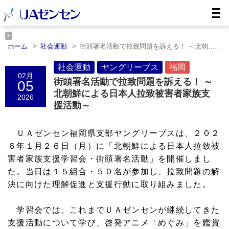
ホーム
社会運動
街頭署名活動で拉致問題を訴える！ ～北朝……
ホーム
ヤングリーブス
街頭署名活動で拉致問題を訴える！ ～北
朝……
社会運動
ヤングリーブス
福岡
02月
ホーム
福岡
街頭署名活動で拉致問題を訴える！ ～北朝……
街頭署名活動で拉致問題を訴える！ ～
05
北朝鮮による日本人拉致被害者家族支
2026
援活動～
ＵＡゼンセン福岡県支部ヤングリーブスは、２０２
６年１月２６日（月）に「北朝鮮による日本人拉致被
害者家族支援学習会・街頭署名活動」を開催しまし
た。当日は１５組合・５０名が参加し、拉致問題の解
決に向けた理解促進と支援行動に取り組みました。
学習会では、これまでＵＡゼンセンが継続してきた
支援活動について学び、啓発アニメ「めぐみ」を鑑賞