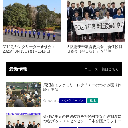
第14期ヤングリーダー研修会：
大阪府支部教育委員会「新任役員
2026年3月13日(金)～15日(日)
研修会（平日版）」を開催
最新情報
ニュース一覧はこちら
鹿沼市でファミリーレク「アユのつかみ獲り体
験」開催
ヤングリーブス
栃木
2026.8.6
介護従事者の処遇改善を持続可能な介護制度に
つなげる～ＵＡゼンセン・日本介護クラフトユ
ニオン合同で厚生労働省に対する要請を実施～