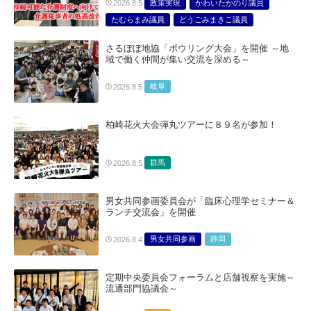
政策実現
かわいたかのり議員
2026.8.5
たむらまみ議員
どうごみまきこ議員
総合サービス部門
医療・介護・福祉部会
さるぼぼ地協「ボウリング大会」を開催 ～地
域で働く仲間が集い交流を深める～
岐阜
2026.8.5
柏崎花火大会弾丸ツアーに８９名が参加！
群馬
2026.8.5
男女共同参画委員会が「臨床心理学セミナー＆
ランチ交流会」を開催
男女共同参画
静岡
2026.8.4
定期中央委員会フォーラムと店舗視察を実施～
流通部門協議会～