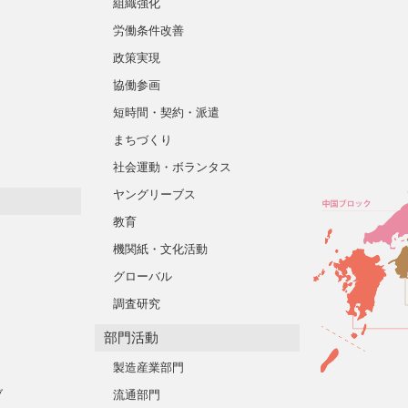
組織強化
労働条件改善
政策実現
協働参画
短時間・契約・派遣
まちづくり
社会運動・ボランタス
ヤングリーブス
教育
機関紙・文化活動
グローバル
調査研究
部門活動
製造産業部門
ブ
流通部門