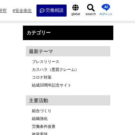
労働相談
研究
安全衛生
global
search
AI
チャット
カテゴリー
最新テーマ
プレスリリース
カスハラ（悪質クレーム）
コロナ対策
結成10周年記念サイト
主要活動
組合づくり
組織強化
労働条件改善
政策実現