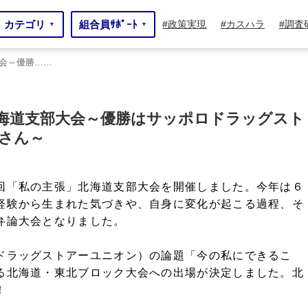
カテゴリ
組合員ｻﾎﾟｰﾄ
政策実現
カスハラ
調査
▼
▼
会～優勝……
～優勝……
海道支部大会～優勝はサッポロドラッグスト
さん～
回「私の主張」北海道支部大会を開催しました。今年は６
経験から生まれた気づきや、自身に変化が起こる過程、そ
弁論大会となりました。
ドラッグストアーユニオン）の論題「今の私にできるこ
る北海道・東北ブロック大会への出場が決定しました。北
！