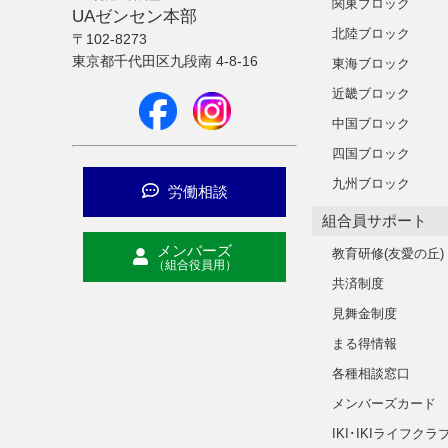
関東ブロック
UAゼンセン本部
北陸ブロック
〒102-8273
東京都千代田区九段南 4-8-16
東海ブロック
近畿ブロック
中国ブロック
四国ブロック
九州ブロック
労働相談
組合員サポート
メンバーズ
教育研修(友愛の丘)
（組合役員用）
共済制度
見舞金制度
まる得情報
各種相談窓口
メンバーズカード
IKI･IKIライフクラ