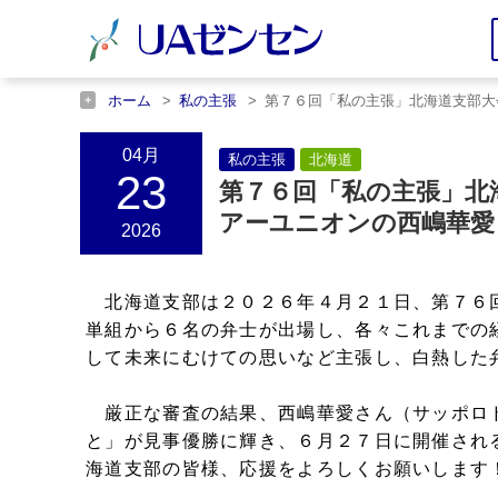
ホーム
私の主張
第７６回「私の主張」北海道支部大
ホーム
北海道
第７６回「私の主張」北海道支部大会
04月
私の主張
北海道
23
第７６回「私の主張」北
アーユニオンの西嶋華愛
2026
北海道支部は２０２６年４月２１日、第７６
単組から６名の弁士が出場し、各々これまでの
して未来にむけての思いなど主張し、白熱した
厳正な審査の結果、西嶋華愛さん（サッポロ
と」が見事優勝に輝き、６月２７日に開催され
海道支部の皆様、応援をよろしくお願いします