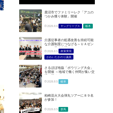
鹿沼市でファミリーレク「アユの
つかみ獲り体験」開催
ヤングリーブス
栃木
2026.8.6
介護従事者の処遇改善を持続可能
な介護制度につなげる～ＵＡゼン
セン・日本介護クラフトユニオン
政策実現
2026.8.5
合同で厚生労働省に対する要請を
実施～
かわいたかのり議員
たむらまみ議員
さるぼぼ地協「ボウリング大会」
どうごみまきこ議員
を開催 ～地域で働く仲間が集い交
総合サービス部門
流を深める～
医療・介護・福祉部会
岐阜
2026.8.5
柏崎花火大会弾丸ツアーに８９名
が参加！
群馬
2026.8.5