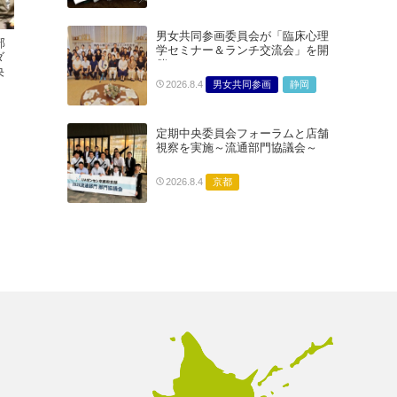
男女共同参画委員会が「臨床心理
部
学セミナー＆ランチ交流会」を開
ダ
催
央
男女共同参画
静岡
2026.8.4
定期中央委員会フォーラムと店舗
視察を実施～流通部門協議会～
京都
2026.8.4