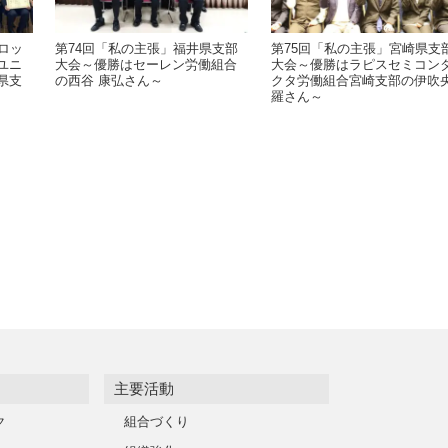
ロッ
第74回「私の主張」福井県支部
第75回「私の主張」宮崎県支
ユニ
大会～優勝はセーレン労働組合
大会～優勝はラピスセミコン
県支
の西谷 康弘さん～
クタ労働組合宮崎支部の伊吹
羅さん～
主要活動
ク
組合づくり