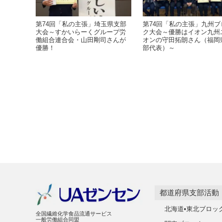
第74回「私の主張」埼玉県支部
第74回「私の主張」九州ブ
大会～すかいらーくグループ労
ク大会～優勝はイオン九州
働組合連合会・山田剛司さんが
オンの守田拓朗さん（福岡
優勝！
部代表）～
都道府県支部活動
北海道•東北ブロッ
全国繊維化学食品流通サービス
一般労働組合同盟