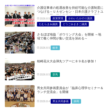
介護従事者の処遇改善を持続可能な介護制度に
つなげる～ＵＡゼンセン・日本介護クラフトユ
ニオン合同で厚生労働省に対する要請を実施～
政策実現
かわいたかのり議員
2026.8.5
たむらまみ議員
どうごみまきこ議員
総合サービス部門
医療・介護・福祉部会
さるぼぼ地協「ボウリング大会」を開催 ～地
域で働く仲間が集い交流を深める～
岐阜
2026.8.5
柏崎花火大会弾丸ツアーに８９名が参加！
群馬
2026.8.5
男女共同参画委員会が「臨床心理学セミナー＆
ランチ交流会」を開催
男女共同参画
静岡
2026.8.4