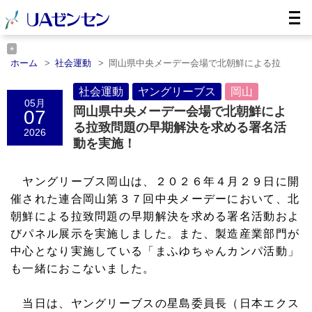
ホーム
社会運動
岡山県中央メーデー会場で北朝鮮による拉
致……
ホーム
ヤングリーブス
社会運動
岡山県中央メーデー会場で北朝鮮による
ヤングリーブス
岡山
05月
拉致……
岡山県中央メーデー会場で北朝鮮によ
07
ホーム
岡山
岡山県中央メーデー会場で北朝鮮による拉致……
る拉致問題の早期解決を求める署名活
2026
動を実施！
ヤングリーブス岡山は、２０２６年４月２９日に開
催された連合岡山第３７回中央メーデーにおいて、北
朝鮮による拉致問題の早期解決を求める署名活動およ
びパネル展示を実施しました。また、製造産業部門が
中心となり実施している「まふゆちゃんカンパ活動」
も一緒におこないました。
当日は、ヤングリーブスの星島委員長（日本エクス