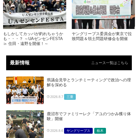
もしかしてカッパが釣れちゃうか
ヤングリーブス委員会が東京で拉
も・・・？ ～UAゼンセンFESTA
致問題＆領土問題研修会を開催
㏌ 住田・遠野を開催！～
最新情報
ニュース一覧はこちら
県議会見学とランチミーティングで政治への理
解を深める
三重
2026.8.7
鹿沼市でファミリーレク「アユのつかみ獲り体
験」開催
ヤングリーブス
栃木
2026.8.6