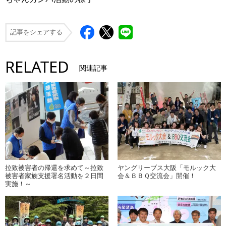
記事をシェアする
RELATED
関連記事
拉致被害者の帰還を求めて～拉致
ヤングリーブス大阪「モルック大
被害者家族支援署名活動を２日間
会＆ＢＢＱ交流会」開催！
実施！～