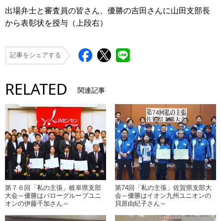
出場弁士と審査員の皆さん、優勝の吉田さんに山田支部長
から表彰状を授与（上段右）
記事をシェアする
RELATED
関連記事
第７６回「私の主張」岐阜県支部
第74回「私の主張」佐賀県支部大
大会～優勝はバローグループユニ
会～優勝はイオン九州ユニオンの
オンの伊藤千加さん～
貝原由紀子さん～