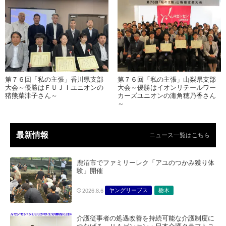
第７６回「私の主張」香川県支部
第７６回「私の主張」山梨県支部
大会～優勝はＦＵＪＩユニオンの
大会～優勝はイオンリテールワー
猪熊菜津子さん～
カーズユニオンの瀬角穂乃香さん
～
最新情報
ニュース一覧はこちら
鹿沼市でファミリーレク「アユのつかみ獲り体
験」開催
ヤングリーブス
栃木
2026.8.6
介護従事者の処遇改善を持続可能な介護制度に