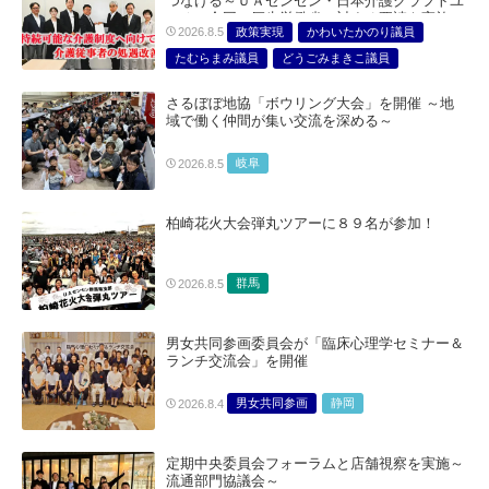
つなげる～ＵＡゼンセン・日本介護クラフトユ
ニオン合同で厚生労働省に対する要請を実施～
政策実現
かわいたかのり議員
2026.8.5
たむらまみ議員
どうごみまきこ議員
総合サービス部門
医療・介護・福祉部会
さるぼぼ地協「ボウリング大会」を開催 ～地
域で働く仲間が集い交流を深める～
岐阜
2026.8.5
柏崎花火大会弾丸ツアーに８９名が参加！
群馬
2026.8.5
男女共同参画委員会が「臨床心理学セミナー＆
ランチ交流会」を開催
男女共同参画
静岡
2026.8.4
定期中央委員会フォーラムと店舗視察を実施～
流通部門協議会～