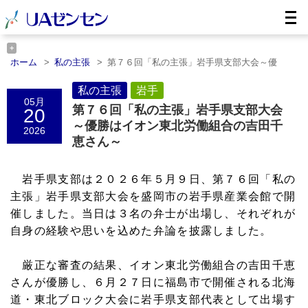
ホーム
私の主張
第７６回「私の主張」岩手県支部大会～優
勝……
ホーム
岩手
私の主張
第７６回「私の主張」岩手県支部大会～優勝……
岩手
05月
第７６回「私の主張」岩手県支部大会
20
～優勝はイオン東北労働組合の吉田千
2026
恵さん～
岩手県支部は２０２６年５月９日、第７６回「私の
主張」岩手県支部大会を盛岡市の岩手県産業会館で開
催しました。当日は３名の弁士が出場し、それぞれが
自身の経験や思いを込めた弁論を披露しました。
厳正な審査の結果、イオン東北労働組合の吉田千恵
さんが優勝し、６月２７日に福島市で開催される北海
道・東北ブロック大会に岩手県支部代表として出場す