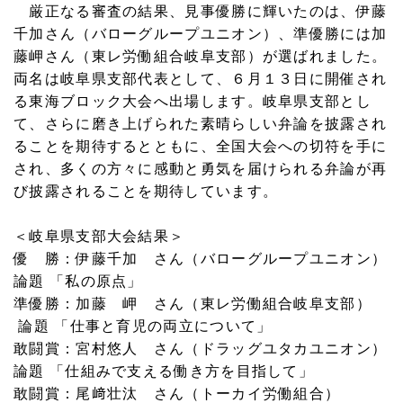
厳正なる審査の結果、見事優勝に輝いたのは、伊藤
千加さん（バローグループユニオン）、準優勝には加
藤岬さん（東レ労働組合岐阜支部）が選ばれました。
両名は岐阜県支部代表として、６月１３日に開催され
る東海ブロック大会へ出場します。岐阜県支部とし
て、さらに磨き上げられた素晴らしい弁論を披露され
ることを期待するとともに、全国大会への切符を手に
され、多くの方々に感動と勇気を届けられる弁論が再
び披露されることを期待しています。
＜岐阜県支部大会結果＞
優 勝：伊藤千加 さん（バローグループユニオン）
論題 「私の原点」
準優勝：加藤 岬 さん（東レ労働組合岐阜支部）
論題 「仕事と育児の両立について」
敢闘賞：宮村悠人 さん（ドラッグユタカユニオン）
論題 「仕組みで支える働き方を目指して」
敢闘賞：尾﨑壮汰 さん（トーカイ労働組合）