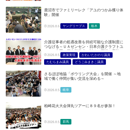
鹿沼市でファミリーレク「アユのつかみ獲り体
験」開催
ヤングリーブス
栃木
2026.8.6
介護従事者の処遇改善を持続可能な介護制度に
つなげる～ＵＡゼンセン・日本介護クラフトユ
ニオン合同で厚生労働省に対する要請を実施～
政策実現
かわいたかのり議員
2026.8.5
たむらまみ議員
どうごみまきこ議員
総合サービス部門
医療・介護・福祉部会
さるぼぼ地協「ボウリング大会」を開催 ～地
域で働く仲間が集い交流を深める～
岐阜
2026.8.5
柏崎花火大会弾丸ツアーに８９名が参加！
群馬
2026.8.5