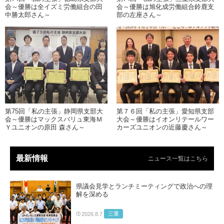
会～優勝は全イズミ労働組合の田
会～優勝は旭化成労働組合鈴鹿支
中勝太郎さん～
部の左座さん～
第75回「私の主張」静岡県支部大
第７６回「私の主張」愛知県支部
会～優勝はマックスバリュ東海Ｍ
大会～優勝はイオンリテールワー
Ｙユニオンの原田 森さん～
カーズユニオンの近藤慶さん～
最新情報
ニュース一覧はこちら
県議会見学とランチミーティングで政治への理
解を深める
三重
2026.8.7