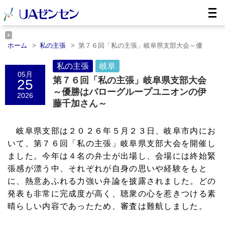
ホーム
私の主張
第７６回「私の主張」岐阜県支部大会～優
勝……
ホーム
岐阜
私の主張
第７６回「私の主張」岐阜県支部大会～優勝……
岐阜
05月
第７６回「私の主張」岐阜県支部大会
25
～優勝はバローグループユニオンの伊
2026
藤千加さん～
岐阜県支部は２０２６年５月２３日、岐阜市内にお
いて、第７６回「私の主張」岐阜県支部大会を開催し
ました。今年は４名の弁士が出場し、会場には終始緊
張感が漂う中、それぞれが自身の思いや経験をもと
に、熱意あふれる力強い弁論を披露されました。どの
発表も非常に完成度が高く、聴衆の心を惹きつける素
晴らしい内容であったため、審査は難航しました。