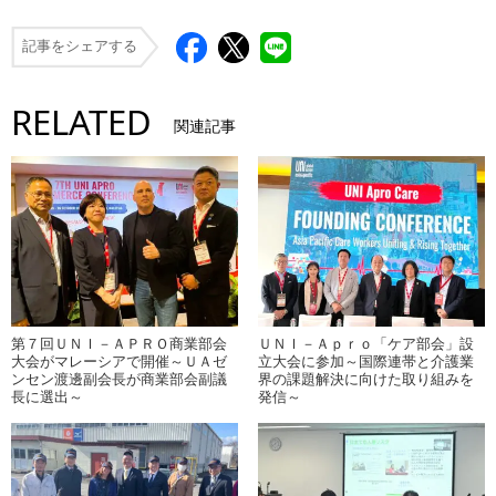
記事をシェアする
RELATED
関連記事
第７回ＵＮＩ－ＡＰＲＯ商業部会
ＵＮＩ－Ａｐｒｏ「ケア部会」設
大会がマレーシアで開催～ＵＡゼ
立大会に参加～国際連帯と介護業
ンセン渡邊副会長が商業部会副議
界の課題解決に向けた取り組みを
長に選出～
発信～