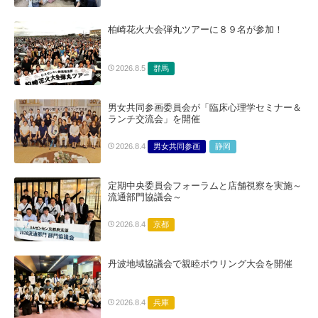
柏崎花火大会弾丸ツアーに８９名が参加！
群馬
2026.8.5
男女共同参画委員会が「臨床心理学セミナー＆
ランチ交流会」を開催
男女共同参画
静岡
2026.8.4
定期中央委員会フォーラムと店舗視察を実施～
流通部門協議会～
京都
2026.8.4
丹波地域協議会で親睦ボウリング大会を開催
兵庫
2026.8.4