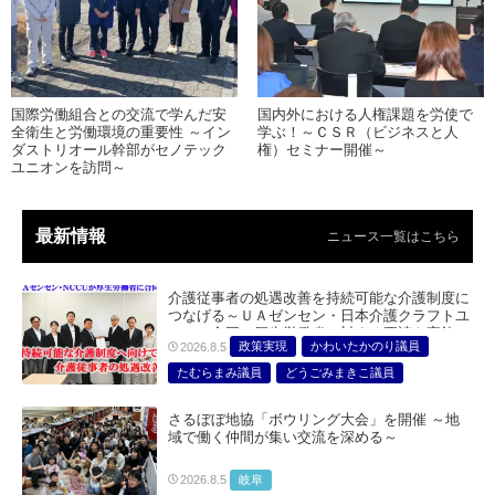
国際労働組合との交流で学んだ安
国内外における人権課題を労使で
全衛生と労働環境の重要性 ～イン
学ぶ！～ＣＳＲ（ビジネスと人
ダストリオール幹部がセノテック
権）セミナー開催～
ユニオンを訪問～
最新情報
ニュース一覧はこちら
介護従事者の処遇改善を持続可能な介護制度に
つなげる～ＵＡゼンセン・日本介護クラフトユ
ニオン合同で厚生労働省に対する要請を実施～
政策実現
かわいたかのり議員
2026.8.5
たむらまみ議員
どうごみまきこ議員
総合サービス部門
医療・介護・福祉部会
さるぼぼ地協「ボウリング大会」を開催 ～地
域で働く仲間が集い交流を深める～
岐阜
2026.8.5