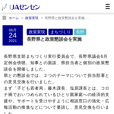
ホーム
政策実現
長野県と政策懇談会を実施……
ホーム
まちづくり
長野県と政策懇談会を実施……
ホーム
長野
長野県と政策懇談会を実施……
06月
政策実現
まちづくり
長野
24
長野県と政策懇談会を実施
2021
長野県支部まちづくり実行委員会で、長野県議会6月
定例会傍聴、知事との面談、県担当者と個別の政策懇
談会を開催しました。
県との懇談会では、２つのテーマについて担当部署と
の意見交換を行いました。
まず「子ども若者局」藤木課長、塩原課長とは、コロ
ナ禍でおいつめられているひとり親家庭への経済的支
援や、サポートを受けやすように相談窓口の強化・広
報活動の推進などについて要請し、意見交換を行いま
した。