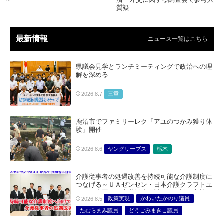
質疑
最新情報
ニュース一覧はこちら
県議会見学とランチミーティングで政治への理
解を深める
三重
2026.8.7
鹿沼市でファミリーレク「アユのつかみ獲り体
験」開催
ヤングリーブス
栃木
2026.8.6
介護従事者の処遇改善を持続可能な介護制度に
つなげる～ＵＡゼンセン・日本介護クラフトユ
ニオン合同で厚生労働省に対する要請を実施～
政策実現
かわいたかのり議員
2026.8.5
たむらまみ議員
どうごみまきこ議員
総合サービス部門
医療・介護・福祉部会