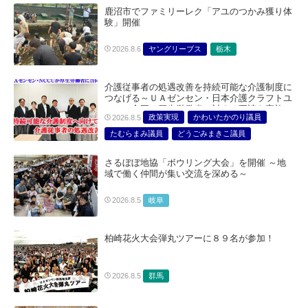
鹿沼市でファミリーレク「アユのつかみ獲り体
験」開催
ヤングリーブス
栃木
2026.8.6
介護従事者の処遇改善を持続可能な介護制度に
つなげる～ＵＡゼンセン・日本介護クラフトユ
ニオン合同で厚生労働省に対する要請を実施～
政策実現
かわいたかのり議員
2026.8.5
たむらまみ議員
どうごみまきこ議員
総合サービス部門
医療・介護・福祉部会
さるぼぼ地協「ボウリング大会」を開催 ～地
域で働く仲間が集い交流を深める～
岐阜
2026.8.5
柏崎花火大会弾丸ツアーに８９名が参加！
群馬
2026.8.5