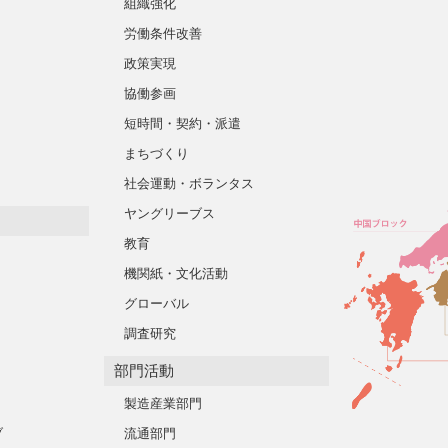
組織強化
労働条件改善
政策実現
協働参画
短時間・契約・派遣
まちづくり
社会運動・ボランタス
ヤングリーブス
教育
機関紙・文化活動
グローバル
調査研究
部門活動
製造産業部門
ブ
流通部門