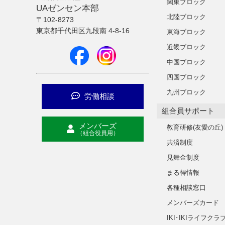
関東ブロック
UAゼンセン本部
北陸ブロック
〒102-8273
東京都千代田区九段南 4-8-16
東海ブロック
近畿ブロック
中国ブロック
四国ブロック
九州ブロック
労働相談
組合員サポート
メンバーズ
教育研修(友愛の丘)
（組合役員用）
共済制度
見舞金制度
まる得情報
各種相談窓口
メンバーズカード
IKI･IKIライフクラ