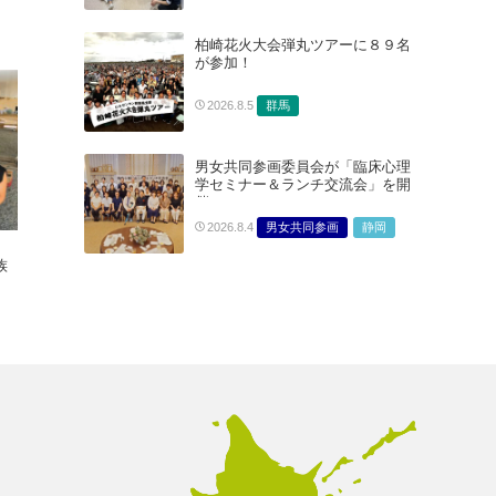
柏崎花火大会弾丸ツアーに８９名
が参加！
群馬
2026.8.5
男女共同参画委員会が「臨床心理
学セミナー＆ランチ交流会」を開
催
男女共同参画
静岡
2026.8.4
族