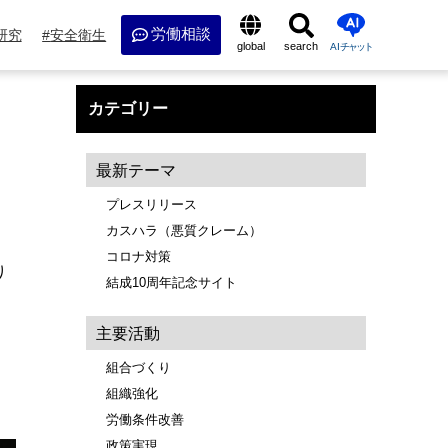
労働相談
研究
安全衛生
global
search
AI
チャット
カテゴリー
最新テーマ
プレスリリース
カスハラ（悪質クレーム）
コロナ対策
り
結成10周年記念サイト
主要活動
組合づくり
組織強化
労働条件改善
政策実現