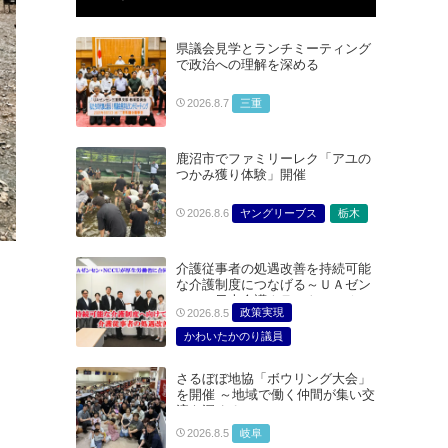
県議会見学とランチミーティング
で政治への理解を深める
三重
2026.8.7
鹿沼市でファミリーレク「アユの
つかみ獲り体験」開催
ヤングリーブス
栃木
2026.8.6
介護従事者の処遇改善を持続可能
な介護制度につなげる～ＵＡゼン
セン・日本介護クラフトユニオン
政策実現
2026.8.5
合同で厚生労働省に対する要請を
実施～
かわいたかのり議員
たむらまみ議員
さるぼぼ地協「ボウリング大会」
どうごみまきこ議員
を開催 ～地域で働く仲間が集い交
総合サービス部門
流を深める～
医療・介護・福祉部会
岐阜
2026.8.5