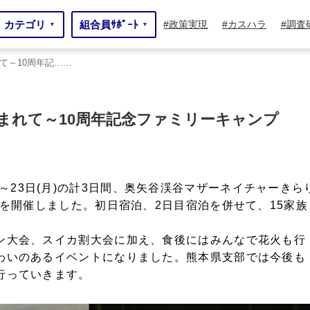
カテゴリ
組合員ｻﾎﾟｰﾄ
政策実現
カスハラ
調査
▼
▼
て～10周年記……
年記……
まれて～10周年記念ファミリーキャンプ
日(日)～23日(月)の計3日間、奥矢谷渓谷マザーネイチャーきら
Qを開催しました。初日宿泊、2日目宿泊を併せて、15家族
ン大会、スイカ割大会に加え、食後にはみんなで花火も行
わいのあるイベントになりました。熊本県支部では今後も
行っていきます。