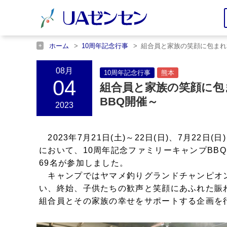
ホーム
10周年記念行事
組合員と家族の笑顔に包まれ
ホーム
熊本
組合員と家族の笑顔に包まれて～10周
08月
10周年記念行事
熊本
04
組合員と家族の笑顔に包
BBQ開催～
2023
2023年7月21日(土)～22日(日)、7月22
において、10周年記念ファミリーキャンプBB
69名が参加しました。
キャンプではヤマメ釣りグランドチャンピオ
い、終始、子供たちの歓声と笑顔にあふれた賑
組合員とその家族の幸せをサポートする企画を