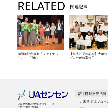
RELATED
関連記事
10周年記念事業「ファイナルイ
【結成10周年記念】大ボウ
ベント」開催！
グ大会が無事終了！
都道府県支部活動
北海道•東北ブロッ
全国繊維化学食品流通サービス
一般労働組合同盟