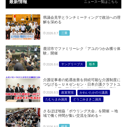
最新情報
ニュース一覧はこちら
県議会見学とランチミーティングで政治への理
解を深める
三重
2026.8.7
鹿沼市でファミリーレク「アユのつかみ獲り体
験」開催
ヤングリーブス
栃木
2026.8.6
介護従事者の処遇改善を持続可能な介護制度に
つなげる～ＵＡゼンセン・日本介護クラフトユ
ニオン合同で厚生労働省に対する要請を実施～
政策実現
かわいたかのり議員
2026.8.5
たむらまみ議員
どうごみまきこ議員
総合サービス部門
医療・介護・福祉部会
さるぼぼ地協「ボウリング大会」を開催 ～地
域で働く仲間が集い交流を深める～
岐阜
2026.8.5