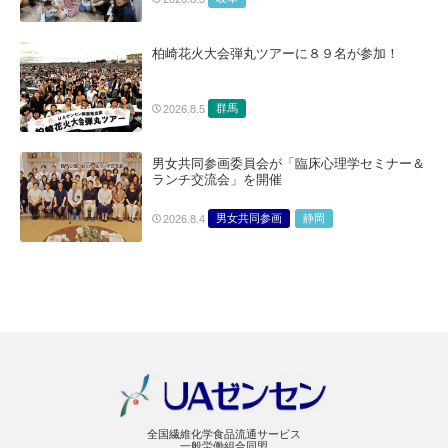
柏崎花火大会弾丸ツアーに８９名が参加！
群馬
2026.8.5
男女共同参画委員会が「臨床心理学セミナー＆
ランチ交流会」を開催
男女共同参画
静岡
2026.8.4
全国繊維化学食品流通サービス
一般労働組合同盟