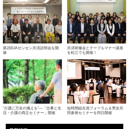
第2回UAゼンセン共済説明会を開
共済研修会とテーブルマナー講座
催
を松江でも開催！
”介護に万全の備えを”―「仕事と生
短時間組合員フォーラム＆男女共
活・介護の両立セミナー」開催
同参画セミナーを同日開催