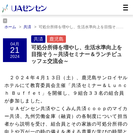
ホーム
共済
可処分所得を増やし、生活水準向上を目指そ……
ホーム
鹿児島
可処分所得を増やし、生活水準向上を目指そ……
共済
鹿児島
04月
可処分所得を増やし、生活水準向上を
21
目指そう～共済セミナー＆ランチビュ
2024
ッフェ交流会～
２０２４年４月１３日（土）、
鹿児島サンロイヤル
ホテルにて教育委員会主催「共済セミナー＆Ｌｕｎｃ
ｈ Ｂｕｆｆｅｔ」を開催し、９組合３３名の組合員
が参加しました。
ＵＡゼンセン共済やこくみん共済ｃｏｏｐのマイカ
ー共済、九州労働金庫（融資）の各制度について担当
者から説明を受け、組合員とその家族の可処分所得の
向上や万が一の時の備えを考える貴重な学びの時間と