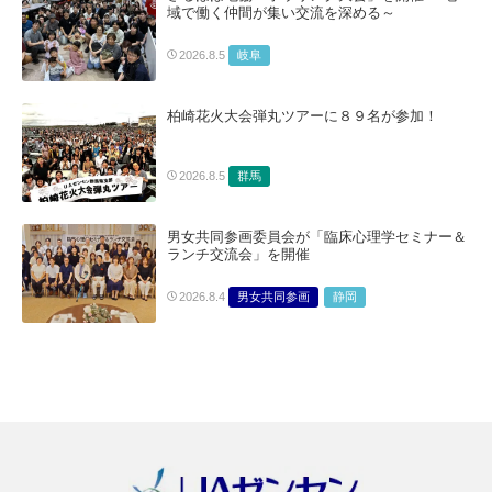
域で働く仲間が集い交流を深める～
岐阜
2026.8.5
柏崎花火大会弾丸ツアーに８９名が参加！
群馬
2026.8.5
男女共同参画委員会が「臨床心理学セミナー＆
ランチ交流会」を開催
男女共同参画
静岡
2026.8.4