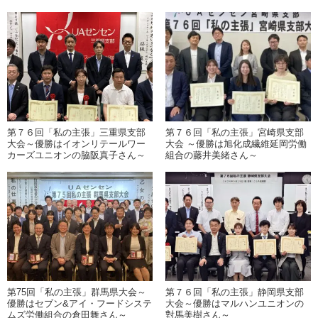
第７６回「私の主張」三重県支部
第７６回「私の主張」宮崎県支部
大会～優勝はイオンリテールワー
大会 ～優勝は旭化成繊維延岡労働
カーズユニオンの脇阪真子さん～
組合の藤井美緒さん～
第75回「私の主張」群馬県大会～
第７６回「私の主張」静岡県支部
優勝はセブン&アイ・フードシステ
大会～優勝はマルハンユニオンの
ムズ労働組合の倉田舞さん～
對馬美樹さん～