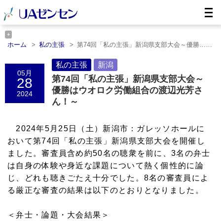
ホーム
私の主張
第74回「私の主張」新潟県支部大会～優勝……
ホーム
新潟
第74回「私の主張」新潟県支部大会～優勝……
私の主張
新潟
05月
第74回「私の主張」新潟県支部大会～
28
優勝はウオロク労働組合の渡辺光芳さ
2024
ん！～
2024年5月25日（土）新潟市：ガレッソホールに
おいて第74回「私の主張」新潟県支部大会を開催し
ました。審査員含め約50名の聴衆を前に、3名の弁士
は自身の体験や身近な課題について熱く個性的に論
じ、どれも聴きごたえ十分でした。8名の審査員によ
る厳正な審査の結果は以下のとおりとなりました。
＜弁士・論題・大会結果＞