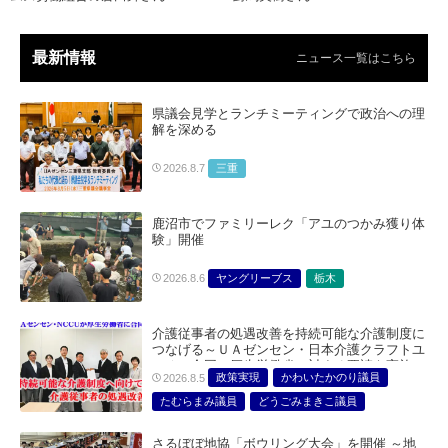
最新情報
ニュース一覧はこちら
県議会見学とランチミーティングで政治への理
解を深める
三重
2026.8.7
鹿沼市でファミリーレク「アユのつかみ獲り体
験」開催
ヤングリーブス
栃木
2026.8.6
介護従事者の処遇改善を持続可能な介護制度に
つなげる～ＵＡゼンセン・日本介護クラフトユ
ニオン合同で厚生労働省に対する要請を実施～
政策実現
かわいたかのり議員
2026.8.5
たむらまみ議員
どうごみまきこ議員
総合サービス部門
医療・介護・福祉部会
さるぼぼ地協「ボウリング大会」を開催 ～地