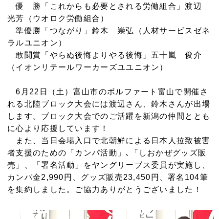
優 勝「これからも必要とされる労働組合」渡辺
光芳（ウオロク労働組合）
準優勝「つながり」鈴木 崇弘（人材サービスゼネ
ラルユニオン）
敢闘賞「やらぬ後悔よりやる後悔」五十嵐 俊介
（イオンリテールワーカーズユユニオン）
6月22日（土）富山市のボルファート富山で開催さ
れる北陸ブロック大会には渡辺さん、鈴木さんが出場
します。ブロック大会でのご活躍を新潟の仲間ととも
に心より応援しています！
また、当日会場入口で北朝鮮による日本人拉致被害
者支援のための「カンパ活動」､「しおかぜグッズ販
売」、「署名活動」をヤングリーブス委員が実施し、
カンパ金2,990円、グッズ販売23,450円、署名104筆
を集約しました。ご協力ありがとうございました！