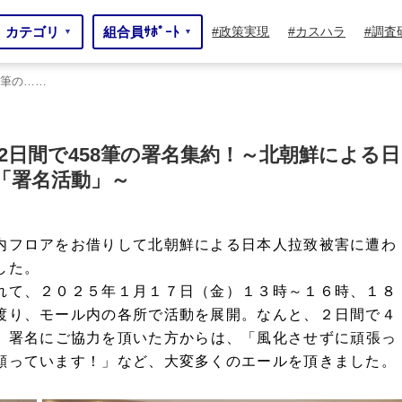
カテゴリ
組合員ｻﾎﾟｰﾄ
政策実現
カスハラ
調査
▼
▼
8筆の……
の……
2日間で458筆の署名集約！～北朝鮮による日
「署名活動」～
内フロアをお借りして北朝鮮による日本人拉致被害に遭わ
した。
れて、２０２５年１月１７日（金）１３時～１６時、１８
渡り、モール内の各所で活動を展開。なんと、２日間で４
。
署名にご協力を頂いた方からは、「風化させずに頑張っ
願っています！」など、大変多くのエールを頂きました。