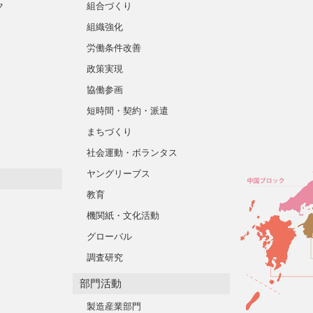
ク
組合づくり
組織強化
労働条件改善
政策実現
協働参画
短時間・契約・派遣
まちづくり
社会運動・ボランタス
ヤングリーブス
教育
機関紙・文化活動
グローバル
調査研究
部門活動
製造産業部門