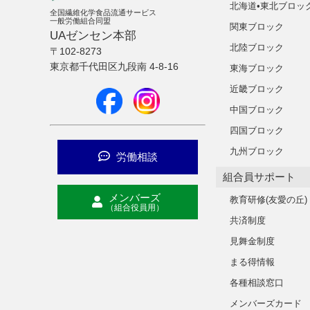
北海道•東北ブロッ
全国繊維化学食品流通サービス
一般労働組合同盟
関東ブロック
UAゼンセン本部
北陸ブロック
〒102-8273
東京都千代田区九段南 4-8-16
東海ブロック
近畿ブロック
中国ブロック
四国ブロック
九州ブロック
労働相談
組合員サポート
メンバーズ
教育研修(友愛の丘)
（組合役員用）
共済制度
見舞金制度
まる得情報
各種相談窓口
メンバーズカード