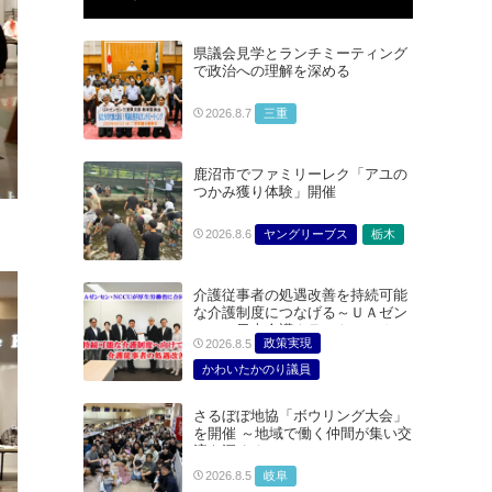
県議会見学とランチミーティング
で政治への理解を深める
三重
2026.8.7
鹿沼市でファミリーレク「アユの
つかみ獲り体験」開催
ヤングリーブス
栃木
2026.8.6
介護従事者の処遇改善を持続可能
な介護制度につなげる～ＵＡゼン
セン・日本介護クラフトユニオン
政策実現
2026.8.5
合同で厚生労働省に対する要請を
実施～
かわいたかのり議員
たむらまみ議員
さるぼぼ地協「ボウリング大会」
どうごみまきこ議員
を開催 ～地域で働く仲間が集い交
総合サービス部門
流を深める～
医療・介護・福祉部会
岐阜
2026.8.5