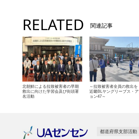
RELATED
関連記事
北朝鮮による拉致被害者の早期
～拉致被害者全員の救出を
救出に向けた学習会及び街頭署
近畿BLヤングリーブス・ア
名活動
ョン47～
都道府県支部活動