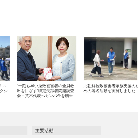
！～
“一刻も早い拉致被害者の全員救
北朝鮮拉致被害者家族支援の
クシ
出を目ざす”特定失踪者問題調査
めの署名活動を実施しました
会・荒木代表へカンパ金を贈呈
主要活動