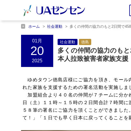
ホーム
社会運動
多くの仲間の協力のもと2日間で45
ホーム
徳島
多くの仲間の協力のもと2日間で458筆
01月
社会運動
徳島
20
多くの仲間の協力のもと
本人拉致被害者家族支援
2025
ゆめタウン徳島店様にご協力を頂き、モール
れた家族を支援するための署名活動を実施しま
加盟組合より４０名の仲間が７チームに分か
日（土）１１時～１５時の２日間合計７時間に
５８筆の署名にご協力を頂くことができました
て！」「１日でも早く日本に戻ってくることを