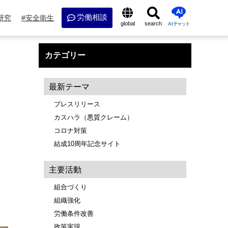
労働相談
研究
安全衛生
global
search
AI
チャット
カテゴリー
最新テーマ
プレスリリース
カスハラ（悪質クレーム）
コロナ対策
結成10周年記念サイト
主要活動
組合づくり
組織強化
労働条件改善
政策実現