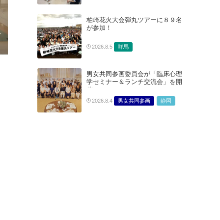
柏崎花火大会弾丸ツアーに８９名
が参加！
群馬
2026.8.5
男女共同参画委員会が「臨床心理
学セミナー＆ランチ交流会」を開
催
男女共同参画
静岡
2026.8.4