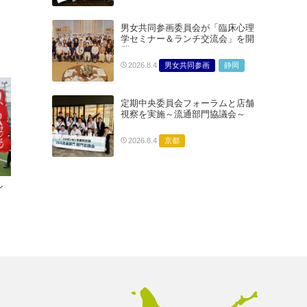
男女共同参画委員会が「臨床心理
学セミナー＆ランチ交流会」を開
催
男女共同参画
静岡
2026.8.4
定期中央委員会フォーラムと店舗
視察を実施～流通部門協議会～
京都
2026.8.4
ン