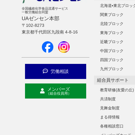
北海道•東北ブロッ
全国繊維化学食品流通サービス
一般労働組合同盟
関東ブロック
UAゼンセン本部
北陸ブロック
〒102-8273
東京都千代田区九段南 4-8-16
東海ブロック
近畿ブロック
中国ブロック
四国ブロック
九州ブロック
労働相談
組合員サポート
メンバーズ
教育研修(友愛の丘)
（組合役員用）
共済制度
見舞金制度
まる得情報
各種相談窓口