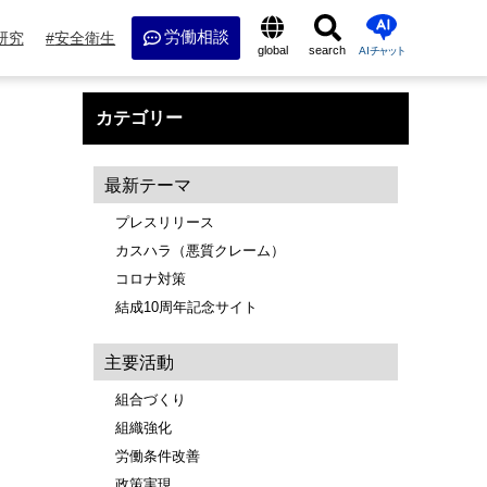
労働相談
研究
安全衛生
global
search
AI
チャット
カテゴリー
最新テーマ
プレスリリース
カスハラ（悪質クレーム）
コロナ対策
結成10周年記念サイト
主要活動
組合づくり
組織強化
労働条件改善
政策実現