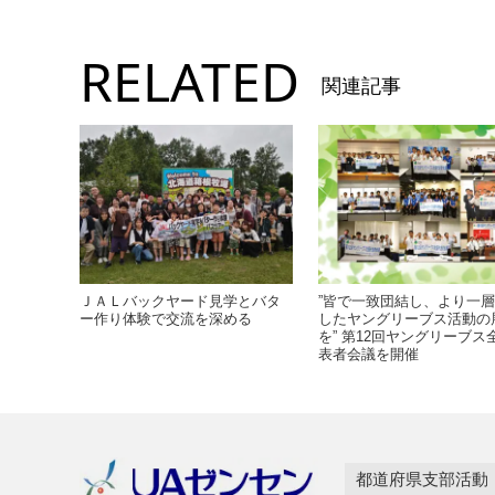
RELATED
関連記事
ＪＡＬバックヤード見学とバタ
”皆で一致団結し、より一
ー作り体験で交流を深める
したヤングリーブス活動の
を” 第12回ヤングリーブス
表者会議を開催
都道府県支部活動