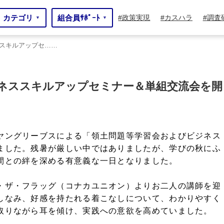
カテゴリ
組合員ｻﾎﾟｰﾄ
政策実現
カスハラ
調査
▼
▼
スキルアップセ……
プセ……
ネススキルアップセミナー＆単組交流会を開
ヤングリーブスによる「領土問題等学習会およびビジネス
ました。残暑が厳しい中ではありましたが、学びの秋にふ
間との絆を深める有意義な一日となりました。
・ザ・フラッグ（コナカユニオン）よりお二人の講師を迎
しなみ、好感を持たれる着こなしについて、わかりやすく
取りながら耳を傾け、実践への意欲を高めていました。