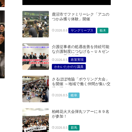
鹿沼市でファミリーレク「アユの
つかみ獲り体験」開催
ヤングリーブス
栃木
2026.8.6
介護従事者の処遇改善を持続可能
な介護制度につなげる～ＵＡゼン
セン・日本介護クラフトユニオン
政策実現
2026.8.5
合同で厚生労働省に対する要請を
実施～
かわいたかのり議員
たむらまみ議員
さるぼぼ地協「ボウリング大会」
どうごみまきこ議員
を開催 ～地域で働く仲間が集い交
総合サービス部門
流を深める～
医療・介護・福祉部会
岐阜
2026.8.5
柏崎花火大会弾丸ツアーに８９名
が参加！
群馬
2026.8.5