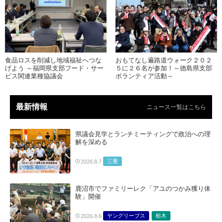
食品ロスを削減し地域福祉へつな
おもてなし遍路道ウォーク２０２
げよう ～福岡県支部フード・サー
５に２６名が参加！～徳島県支部
ビス関連業種協議会
ボランティア活動～
最新情報
ニュース一覧はこちら
県議会見学とランチミーティングで政治への理
解を深める
三重
2026.8.7
鹿沼市でファミリーレク「アユのつかみ獲り体
験」開催
ヤングリーブス
栃木
2026.8.6