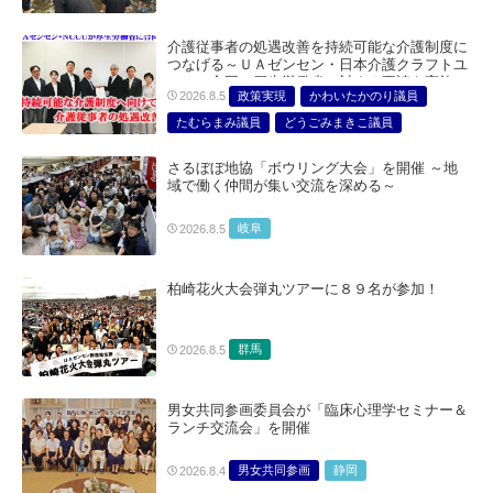
介護従事者の処遇改善を持続可能な介護制度に
つなげる～ＵＡゼンセン・日本介護クラフトユ
ニオン合同で厚生労働省に対する要請を実施～
政策実現
かわいたかのり議員
2026.8.5
たむらまみ議員
どうごみまきこ議員
総合サービス部門
医療・介護・福祉部会
さるぼぼ地協「ボウリング大会」を開催 ～地
域で働く仲間が集い交流を深める～
岐阜
2026.8.5
柏崎花火大会弾丸ツアーに８９名が参加！
群馬
2026.8.5
男女共同参画委員会が「臨床心理学セミナー＆
ランチ交流会」を開催
男女共同参画
静岡
2026.8.4