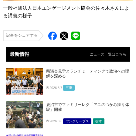
一般社団法人日本エンゲージメント協会の佐々木さんによ
る講義の様子
記事をシェアする
最新情報
ニュース一覧はこちら
県議会見学とランチミーティングで政治への理
解を深める
三重
2026.8.7
鹿沼市でファミリーレク「アユのつかみ獲り体
験」開催
ヤングリーブス
栃木
2026.8.6