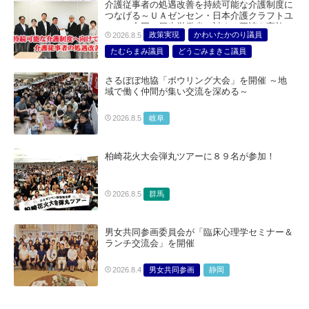
介護従事者の処遇改善を持続可能な介護制度に
つなげる～ＵＡゼンセン・日本介護クラフトユ
ニオン合同で厚生労働省に対する要請を実施～
政策実現
かわいたかのり議員
2026.8.5
たむらまみ議員
どうごみまきこ議員
総合サービス部門
医療・介護・福祉部会
さるぼぼ地協「ボウリング大会」を開催 ～地
域で働く仲間が集い交流を深める～
岐阜
2026.8.5
柏崎花火大会弾丸ツアーに８９名が参加！
群馬
2026.8.5
男女共同参画委員会が「臨床心理学セミナー＆
ランチ交流会」を開催
男女共同参画
静岡
2026.8.4