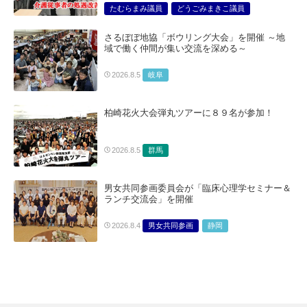
たむらまみ議員
どうごみまきこ議員
総合サービス部門
医療・介護・福祉部会
さるぼぼ地協「ボウリング大会」を開催 ～地
域で働く仲間が集い交流を深める～
岐阜
2026.8.5
柏崎花火大会弾丸ツアーに８９名が参加！
群馬
2026.8.5
男女共同参画委員会が「臨床心理学セミナー＆
ランチ交流会」を開催
男女共同参画
静岡
2026.8.4