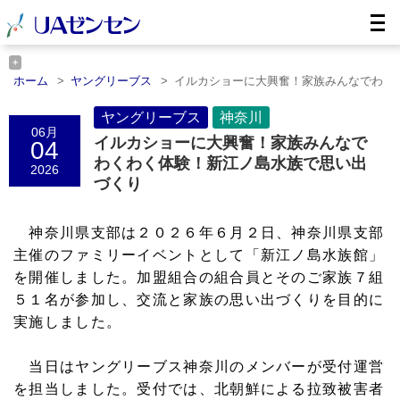
ホーム
ヤングリーブス
イルカショーに大興奮！家族みんなでわ
くわ……
ホーム
神奈川
ヤングリーブス
イルカショーに大興奮！家族みんなでわくわ……
神奈川
06月
イルカショーに大興奮！家族みんなで
04
わくわく体験！新江ノ島水族で思い出
2026
づくり
神奈川県支部は２０２６年６月２日、神奈川県支部
主催のファミリーイベントとして「新江ノ島水族館」
を開催しました。加盟組合の組合員とそのご家族７組
５１名が参加し、交流と家族の思い出づくりを目的に
実施しました。
当日はヤングリーブス神奈川のメンバーが受付運営
を担当しました。受付では、北朝鮮による拉致被害者