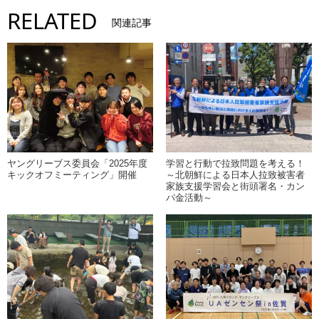
RELATED
関連記事
ヤングリーブス委員会「2025年度
学習と行動で拉致問題を考える！
キックオフミーティング」開催
～北朝鮮による日本人拉致被害者
家族支援学習会と街頭署名・カン
パ金活動～