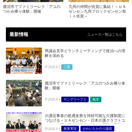
鹿沼市でファミリーレク「アユの
九州の仲間が佐賀に集結！～ＵＡ
つかみ獲り体験」開催
ゼンセン九州ブロックゼンセン祭
ｉｎ佐賀～
最新情報
ニュース一覧はこちら
県議会見学とランチミーティングで政治への理
解を深める
三重
2026.8.7
鹿沼市でファミリーレク「アユのつかみ獲り体
験」開催
ヤングリーブス
栃木
2026.8.6
介護従事者の処遇改善を持続可能な介護制度に
つなげる～ＵＡゼンセン・日本介護クラフトユ
ニオン合同で厚生労働省に対する要請を実施～
政策実現
かわいたかのり議員
2026.8.5