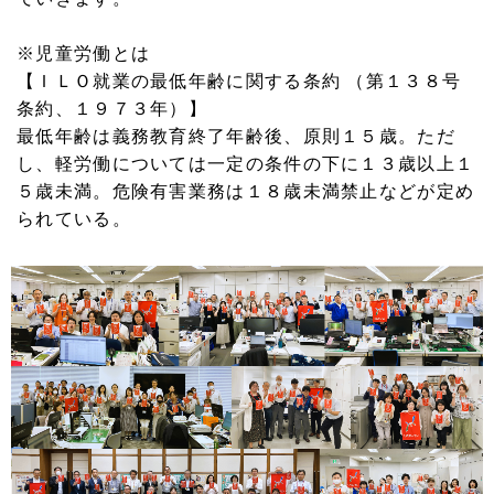
※児童労働とは
【ＩＬＯ就業の最低年齢に関する条約 （第１３８号
条約、１９７３年）】
最低年齢は義務教育終了年齢後、原則１５歳。ただ
し、軽労働については一定の条件の下に１３歳以上１
５歳未満。危険有害業務は１８歳未満禁止などが定め
られている。