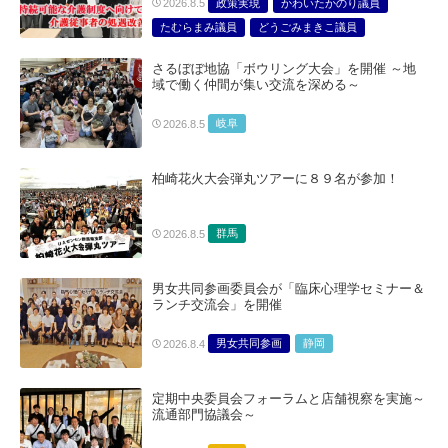
政策実現
かわいたかのり議員
2026.8.5
たむらまみ議員
どうごみまきこ議員
総合サービス部門
医療・介護・福祉部会
さるぼぼ地協「ボウリング大会」を開催 ～地
域で働く仲間が集い交流を深める～
岐阜
2026.8.5
柏崎花火大会弾丸ツアーに８９名が参加！
群馬
2026.8.5
男女共同参画委員会が「臨床心理学セミナー＆
ランチ交流会」を開催
男女共同参画
静岡
2026.8.4
定期中央委員会フォーラムと店舗視察を実施～
流通部門協議会～