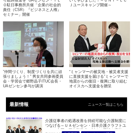
り組み推進を” UAゼンセン・ＩＬ
いて学びました！～ＵＮＩ－ＬＣ
Ｏ駐日事務所共催「企業の社会的
Ｊユースキャンプ開催～
責任（CSR）『ビジネスと人権』
セミナー」開催
”仲間づくり、制度づくりを共に頑
“ミャンマーの被災地・被災者支援
張りましょう！” 男女共同参画委員
に直接支援を届ける”ミャンマーで
会・学習会で郷野晶子ITUC会長・
地震からの復旧・復興に取り組む
UAゼンセン参与が講演
オイスカへ支援金を贈呈
最新情報
ニュース一覧はこちら
介護従事者の処遇改善を持続可能な介護制度に
つなげる～ＵＡゼンセン・日本介護クラフトユ
ニオン合同で厚生労働省に対する要請を実施～