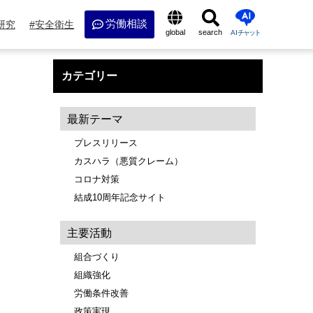
労働相談
研究
安全衛生
global
search
AI
チャット
カテゴリー
最新テーマ
プレスリリース
カスハラ（悪質クレーム）
コロナ対策
結成10周年記念サイト
主要活動
組合づくり
組織強化
労働条件改善
政策実現