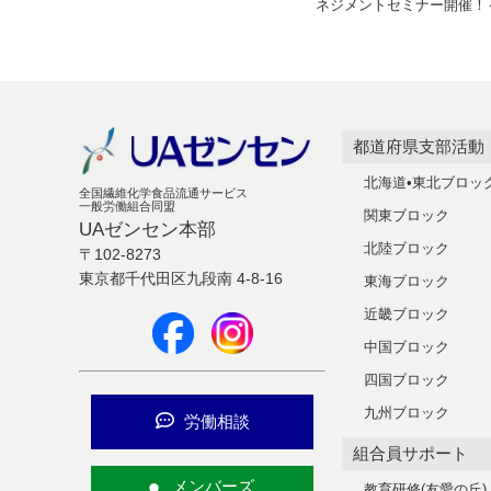
ネジメントセミナー開催！
都道府県支部活動
北海道•東北ブロッ
全国繊維化学食品流通サービス
一般労働組合同盟
関東ブロック
UAゼンセン本部
北陸ブロック
〒102-8273
東京都千代田区九段南 4-8-16
東海ブロック
近畿ブロック
中国ブロック
四国ブロック
九州ブロック
労働相談
組合員サポート
メンバーズ
教育研修(友愛の丘)