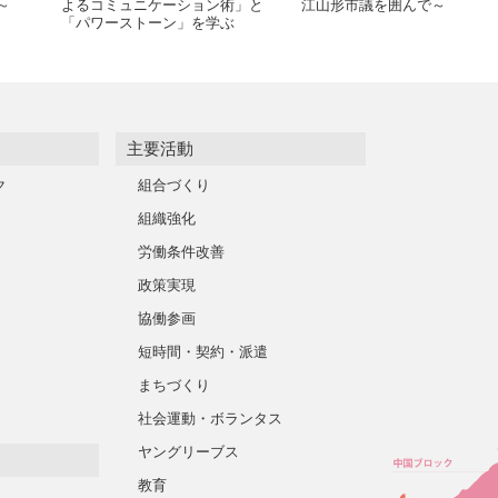
～
よるコミュニケーション術」と
江山形市議を囲んで～
「パワーストーン」を学ぶ
主要活動
ク
組合づくり
組織強化
労働条件改善
政策実現
協働参画
短時間・契約・派遣
まちづくり
社会運動・ボランタス
ヤングリーブス
教育