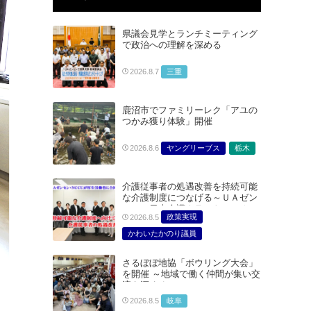
県議会見学とランチミーティング
で政治への理解を深める
三重
2026.8.7
鹿沼市でファミリーレク「アユの
つかみ獲り体験」開催
ヤングリーブス
栃木
2026.8.6
介護従事者の処遇改善を持続可能
な介護制度につなげる～ＵＡゼン
セン・日本介護クラフトユニオン
政策実現
2026.8.5
合同で厚生労働省に対する要請を
実施～
かわいたかのり議員
たむらまみ議員
さるぼぼ地協「ボウリング大会」
どうごみまきこ議員
を開催 ～地域で働く仲間が集い交
総合サービス部門
流を深める～
医療・介護・福祉部会
岐阜
2026.8.5