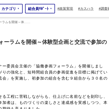
カテゴリ
組合員ｻﾎﾟｰﾄ
政策実現
カスハラ
調査
▼
▼
ーラムを開催～体……
～体……
ォーラムを開催～体験型企画と交流で参加の
ナー委員会主催の「協働参画フォーラム」を開催しまし
がりの強化と、短時間組合員の参画促進を目標に掲げてい
流会」を実施し、初参加の組合を含む９組合から３０名の
せる工程に苦戦しながらも、仕上げに名前などを刻印し、
参加者は、ものづくりの楽しさと達成感を実感しつつ、本
の期待も高まりました。