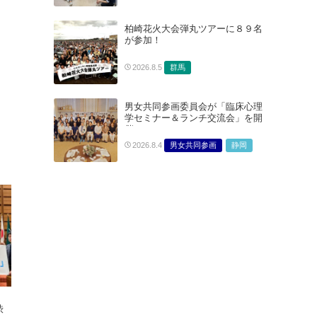
柏崎花火大会弾丸ツアーに８９名
が参加！
群馬
2026.8.5
男女共同参画委員会が「臨床心理
学セミナー＆ランチ交流会」を開
催
男女共同参画
静岡
2026.8.4
渋