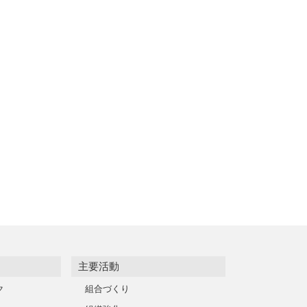
主要活動
ク
組合づくり