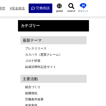
労働相談
研究
安全衛生
global
search
AI
チャット
カテゴリー
最新テーマ
プレスリリース
カスハラ（悪質クレーム）
コロナ対策
結成10周年記念サイト
主要活動
組合づくり
組織強化
労働条件改善
政策実現