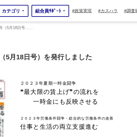
カテゴリ
組合員ｻﾎﾟｰﾄ
政策実現
カスハラ
調査
▼
▼
号（5月18日号……
号（5月18日号）を発行しました
２０２３年夏期一時金闘争
❝最大限の賃上げ❞の流れを
一時金にも反映させる
２０２３年労働条件闘争・総合的な労働条件の改善
仕事と生活の両立支援進む