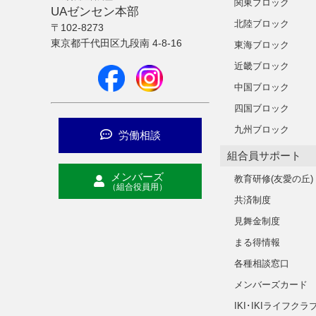
関東ブロック
UAゼンセン本部
北陸ブロック
〒102-8273
東京都千代田区九段南 4-8-16
東海ブロック
近畿ブロック
中国ブロック
四国ブロック
九州ブロック
労働相談
組合員サポート
メンバーズ
教育研修(友愛の丘)
（組合役員用）
共済制度
見舞金制度
まる得情報
各種相談窓口
メンバーズカード
IKI･IKIライフクラ