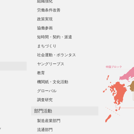
組織強化
労働条件改善
政策実現
協働参画
短時間・契約・派遣
まちづくり
社会運動・ボランタス
ヤングリーブス
教育
機関紙・文化活動
グローバル
調査研究
部門活動
製造産業部門
ブ
流通部門