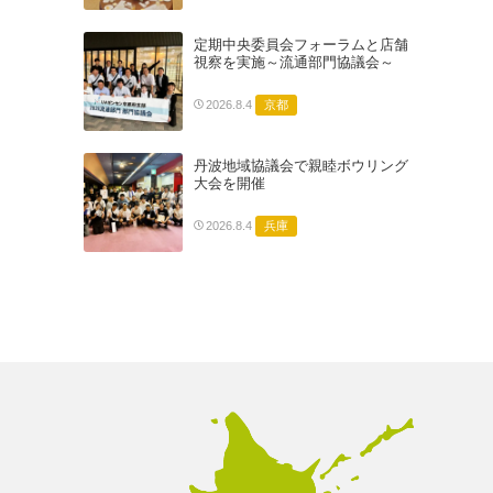
定期中央委員会フォーラムと店舗
視察を実施～流通部門協議会～
京都
2026.8.4
丹波地域協議会で親睦ボウリング
大会を開催
兵庫
2026.8.4