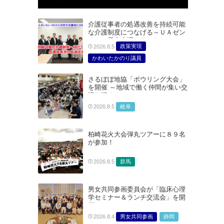
介護従事者の処遇改善を持続可能
な介護制度につなげる～ＵＡゼン
セン・日本介護クラフトユニオン
政策実現
2026.8.5
合同で厚生労働省に対する要請を
実施～
かわいたかのり議員
たむらまみ議員
さるぼぼ地協「ボウリング大会」
どうごみまきこ議員
を開催 ～地域で働く仲間が集い交
総合サービス部門
流を深める～
医療・介護・福祉部会
岐阜
2026.8.5
柏崎花火大会弾丸ツアーに８９名
が参加！
群馬
2026.8.5
男女共同参画委員会が「臨床心理
学セミナー＆ランチ交流会」を開
催
男女共同参画
静岡
2026.8.4