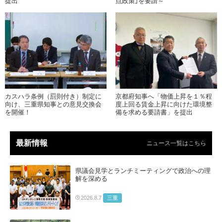
提出
点政策｣を要請～
カスハラ条例（罰則付き）制定に
京都府知事へ「物価上昇を１％程
向け、三重県知事との意見交換会
度上回る賃金上昇に向けた環境整
を開催！
備を求める要請書」を提出
最新情報
ニュース一覧はこちら
県議会見学とランチミーティングで政治への理
解を深める
三重
2026.8.7