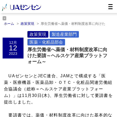
ホーム
政策実現
厚生労働省へ薬価・材料制度改革に向けた
要……
ホーム
製造産業部門
政策実現
厚生労働省へ薬価・材料制度改革に向けた
製造産業部門
要……
医薬・化粧品部会
12月
ホーム
医薬・化粧品部会
厚生労働省へ薬価・材料制度改革に向
12
厚生労働省へ薬価・材料制度改革に向
けた要……
2023
けた要請～ヘルスケア産業プラットフ
ォーム～
UAゼンセンとJEC連合、JAMとで構成する「医
薬・医療機器・医薬品卸・ＯＴＣ・化粧品関連労働組
合協議会（総称＝ヘルスケア産業プラットフォー
ム）」は11月30日(木)、厚生労働省に対して要請書を
提出しました。
要請書では、薬価・材料制度改革に向けた基本的な