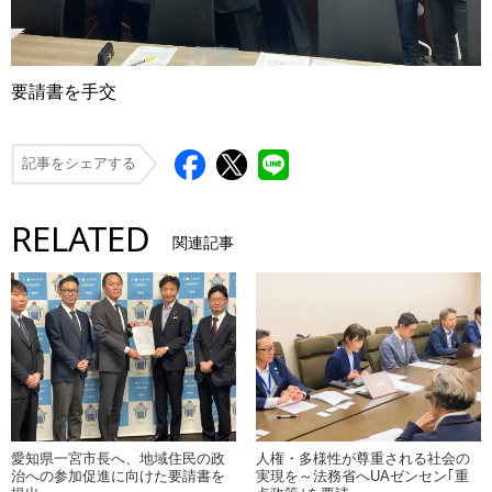
要請書を手交
記事をシェアする
RELATED
関連記事
愛知県一宮市長へ、地域住民の政
人権・多様性が尊重される社会の
治への参加促進に向けた要請書を
実現を～法務省へUAゼンセン｢重