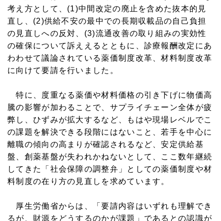
考え方として、(1)中間改定の廃止を含めた抜本的見
直し、(2)供給不安の最中での長期収載品の自己負担
の見直しへの反対、(3)流通改善の取り組みの実効性
の確保について訴ええるとともに、診療報酬改定にあ
わわせて議論されている薬価制度改革、材料制度改革
に向けて要請を行いました。
特に、度重なる薬価や材料価格の引き下げに物価高
騰の影響が加わることで、サプライチェーン全体が疲
弊し、ひずみが拡大するなど、もはや現場レベルでこ
の課題を解決できる段階にはないこと、若手を中心に
離職の傾向の高まりが確認されるなど、安定供給基
盤、創薬基盤が失われかねないとして、ここ数年継続
してきた「社会保障の調整弁」としての薬価制度や材
料制度の在り方の見直しを求めています。
厚生労働省からは、「要請内容はいずれも理解でき
るが、財源をどうするのかが課題」であるとの認識が