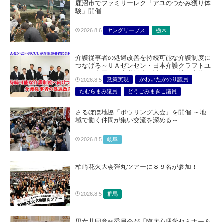
鹿沼市でファミリーレク「アユのつかみ獲り体
験」開催
ヤングリーブス
栃木
2026.8.6
介護従事者の処遇改善を持続可能な介護制度に
つなげる～ＵＡゼンセン・日本介護クラフトユ
ニオン合同で厚生労働省に対する要請を実施～
政策実現
かわいたかのり議員
2026.8.5
たむらまみ議員
どうごみまきこ議員
総合サービス部門
医療・介護・福祉部会
さるぼぼ地協「ボウリング大会」を開催 ～地
域で働く仲間が集い交流を深める～
岐阜
2026.8.5
柏崎花火大会弾丸ツアーに８９名が参加！
群馬
2026.8.5
男女共同参画委員会が「臨床心理学セミナー＆