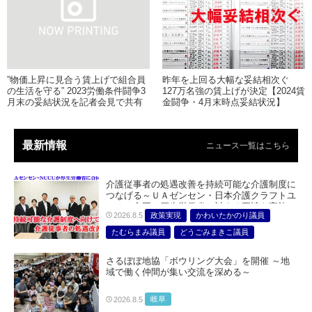
”物価上昇に見合う賃上げで組合員
昨年を上回る大幅な妥結相次ぐ
の生活を守る” 2023労働条件闘争3
127万名強の賃上げが決定【2024賃
月末の妥結状況を記者会見で共有
金闘争・4月末時点妥結状況】
最新情報
ニュース一覧はこちら
介護従事者の処遇改善を持続可能な介護制度に
つなげる～ＵＡゼンセン・日本介護クラフトユ
ニオン合同で厚生労働省に対する要請を実施～
政策実現
かわいたかのり議員
2026.8.5
たむらまみ議員
どうごみまきこ議員
総合サービス部門
医療・介護・福祉部会
さるぼぼ地協「ボウリング大会」を開催 ～地
域で働く仲間が集い交流を深める～
岐阜
2026.8.5