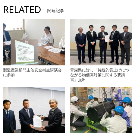
RELATED
関連記事
製造産業部門主催安全衛生講演会
青森県に対し「持続的賃上げにつ
に参加
ながる物価高対策に関する要請
書」提出