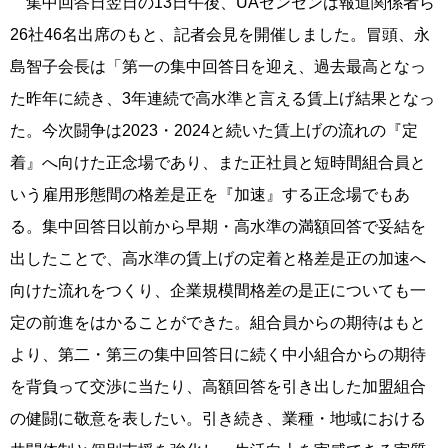
集中回答日翌日の13日午後、UAゼンセンは報道関係者ら
26社46名出席のもと、記者会見を開催しました。冒頭、永
島智子会長は「第一の集中回答日を迎え、過去最高となっ
た昨年に続き、3年連続で高水準と言える賃上げ結果となっ
た。今次闘争は2023・2024と続いた賃上げの流れの『定
着』へ向けた正念場であり、また正社員と短時間組合員と
いう雇用形態間の格差是正を『加速』する正念場でもあ
る。集中回答日以前から早期・高水準の満額回答で妥結を
出したことで、高水準の賃上げの定着と格差是正の加速へ
向けた流れをつくり、企業規模間格差の是正についても一
定の前進をはかることができた。組合員からの期待はもと
より、第二・第三の集中回答日に続く中小組合からの期待
を背負って交渉に当たり、高額回答を引き出した加盟組合
の健闘に敬意を表したい。引き続き、業種・地域における