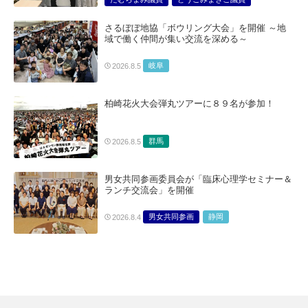
総合サービス部門
医療・介護・福祉部会
さるぼぼ地協「ボウリング大会」を開催 ～地
域で働く仲間が集い交流を深める～
岐阜
2026.8.5
柏崎花火大会弾丸ツアーに８９名が参加！
群馬
2026.8.5
男女共同参画委員会が「臨床心理学セミナー＆
ランチ交流会」を開催
男女共同参画
静岡
2026.8.4