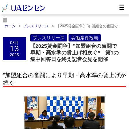
ホーム
プレスリリース
【2025賃金闘争】”加盟組合の奮闘で
早……
ホーム
労働条件改善
プレスリリース
【2025賃金闘争】”加盟組合の奮闘で
労働条件改善
03月
早……
【2025賃金闘争】”加盟組合の奮闘で
13
早期・高水準の賃上げ相次ぐ” 第1の
2025
集中回答日を終え記者会見を開催
”加盟組合の奮闘により早期・高水準の賃上げが
続く”