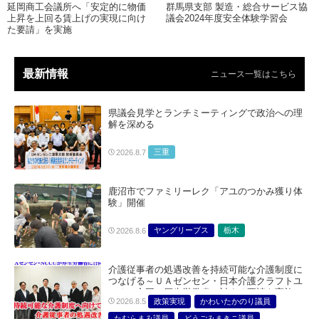
延岡商工会議所へ「安定的に物価
群馬県支部 製造・総合サービス協
上昇を上回る賃上げの実現に向け
議会2024年度安全体験学習会
た要請」を実施
最新情報
ニュース一覧はこちら
県議会見学とランチミーティングで政治への理
解を深める
三重
2026.8.7
鹿沼市でファミリーレク「アユのつかみ獲り体
験」開催
ヤングリーブス
栃木
2026.8.6
介護従事者の処遇改善を持続可能な介護制度に
つなげる～ＵＡゼンセン・日本介護クラフトユ
ニオン合同で厚生労働省に対する要請を実施～
政策実現
かわいたかのり議員
2026.8.5
たむらまみ議員
どうごみまきこ議員