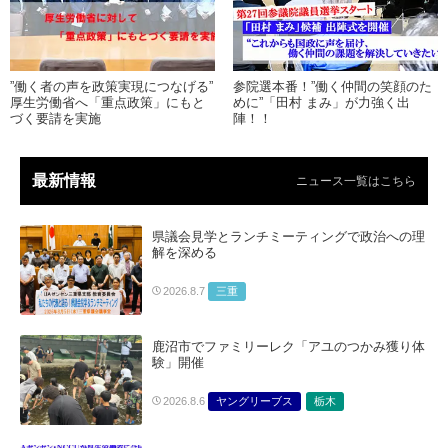
”働く者の声を政策実現につなげる”
参院選本番！”働く仲間の笑顔のた
厚生労働省へ「重点政策」にもと
めに”「田村 まみ」が力強く出
づく要請を実施
陣！！
最新情報
ニュース一覧はこちら
県議会見学とランチミーティングで政治への理
解を深める
三重
2026.8.7
鹿沼市でファミリーレク「アユのつかみ獲り体
験」開催
ヤングリーブス
栃木
2026.8.6