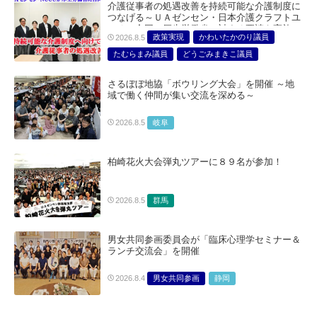
介護従事者の処遇改善を持続可能な介護制度に
つなげる～ＵＡゼンセン・日本介護クラフトユ
ニオン合同で厚生労働省に対する要請を実施～
政策実現
かわいたかのり議員
2026.8.5
たむらまみ議員
どうごみまきこ議員
総合サービス部門
医療・介護・福祉部会
さるぼぼ地協「ボウリング大会」を開催 ～地
域で働く仲間が集い交流を深める～
岐阜
2026.8.5
柏崎花火大会弾丸ツアーに８９名が参加！
群馬
2026.8.5
男女共同参画委員会が「臨床心理学セミナー＆
ランチ交流会」を開催
男女共同参画
静岡
2026.8.4