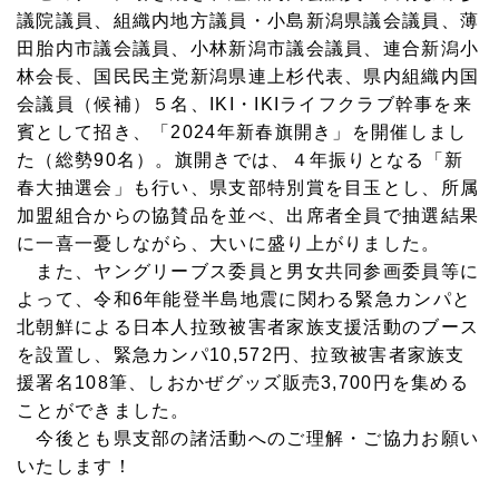
議院議員、組織内地方議員・小島新潟県議会議員、薄
田胎内市議会議員、小林新潟市議会議員、連合新潟小
林会長、国民民主党新潟県連上杉代表、県内組織内国
会議員（候補）５名、IKI・IKIライフクラブ幹事を来
賓として招き、「2024年新春旗開き」を開催しまし
た（総勢90名）。旗開きでは、４年振りとなる「新
春大抽選会」も行い、県支部特別賞を目玉とし、所属
加盟組合からの協賛品を並べ、出席者全員で抽選結果
に一喜一憂しながら、大いに盛り上がりました。
また、ヤングリーブス委員と男女共同参画委員等に
よって、令和6年能登半島地震に関わる緊急カンパと
北朝鮮による日本人拉致被害者家族支援活動のブース
を設置し、緊急カンパ10,572円、拉致被害者家族支
援署名108筆、しおかぜグッズ販売3,700円を集める
ことができました。
今後とも県支部の諸活動へのご理解・ご協力お願い
いたします！