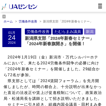
ホーム
労働条件改善
新潟県支部「2024年新春セミナー」
「2……
ホーム
たむらまみ議員
新潟県支部「2024年新春セミナー」
労働条件改善
たむらまみ議員
新潟
01月
「2……
24
新潟県支部「2024年新春セミナー」
ホーム
新潟
新潟県支部「2024年新春セミナー」「2……
2024
「2024年新春旗開き」を開催！
2024年1月19日（金）新潟市・万代シルバーホテ
ルにおいて、来たる2024労働条件闘争の必勝に向け
「2024年新春セミナー」を開催しました。29組合か
ら72名が参加。
県支部としては「2024賃闘フォーラム」を先月開
催しましたが、時間の都合上、十分説明が出来なかっ
た直近の法改正や賃上げ促進税制について、政策政治
局・松浦局長を講師として招き説明いただきました。
セミナーに引き続き、組織内国会議員・田村まみ参