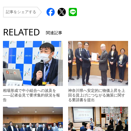
記事をシェアする
RELATED
関連記事
相場形成で中小組合への波及を
神奈川県へ安定的に物価上昇を上
――記者会見で要求集約状況を報
回る賃上げにつながる施策に関す
告
る要請書を提出