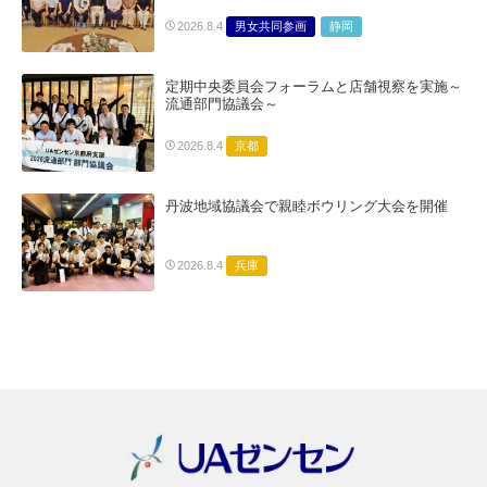
男女共同参画
静岡
2026.8.4
定期中央委員会フォーラムと店舗視察を実施～
流通部門協議会～
京都
2026.8.4
丹波地域協議会で親睦ボウリング大会を開催
兵庫
2026.8.4