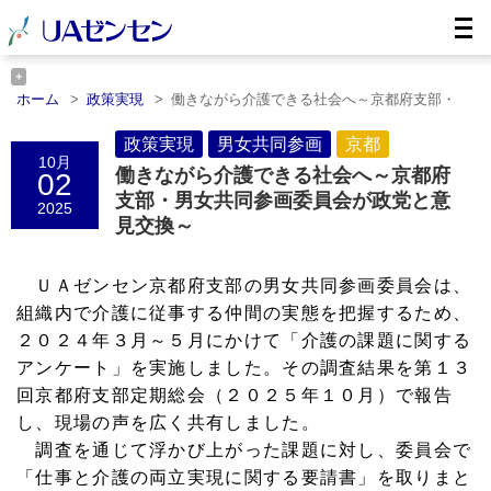
ホーム
政策実現
働きながら介護できる社会へ～京都府支部・
……
ホーム
男女共同参画
政策実現
働きながら介護できる社会へ～京都府支
男女共同参画
京都
10月
部・……
働きながら介護できる社会へ～京都府
02
ホーム
京都
働きながら介護できる社会へ～京都府支部・……
支部・男女共同参画委員会が政党と意
2025
見交換～
ＵＡゼンセン京都府支部の男女共同参画委員会は、
組織内で介護に従事する仲間の実態を把握するため、
２０２４年３月～５月にかけて「介護の課題に関する
アンケート」を実施しました。その調査結果を第１３
回京都府支部定期総会（２０２５年１０月）で報告
し、現場の声を広く共有しました。
調査を通じて浮かび上がった課題に対し、委員会で
「仕事と介護の両立実現に関する要請書」を取りまと