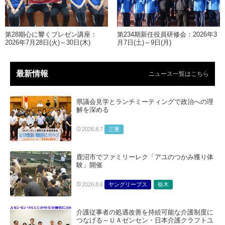
第28期心に響くプレゼン講座：
第234期新任役員研修会：2026年3
2026年7月28日(火)～30日(木)
月7日(土)～9日(月)
最新情報
ニュース一覧はこちら
県議会見学とランチミーティングで政治への理
解を深める
三重
2026.8.7
鹿沼市でファミリーレク「アユのつかみ獲り体
験」開催
ヤングリーブス
栃木
2026.8.6
介護従事者の処遇改善を持続可能な介護制度に
つなげる～ＵＡゼンセン・日本介護クラフトユ